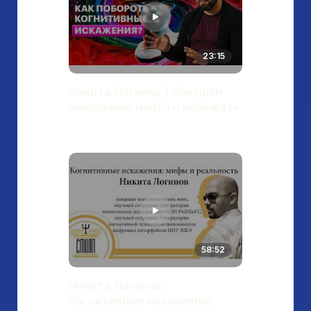
23:15
Никита Логинов | Ловушки
мышления: найти и избежать
58:52
Никита Логинов.
Когнитивные искажения: