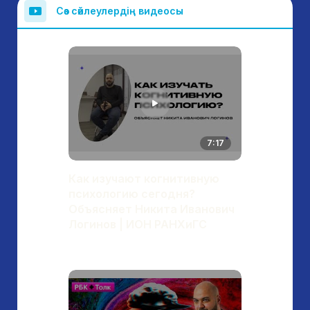
Сөз сөйлеулердің видеосы
7:17
Как изучают когнитивную
психологию сегодня?
Объясняет Никита Иванович
Логинов | ИОН РАНХиГС