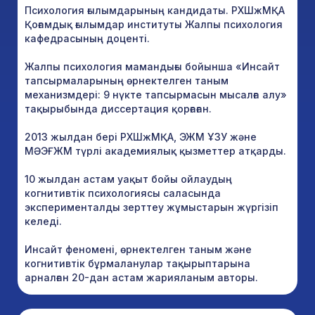
Психология ғылымдарының кандидаты. РХШжМҚА
Қоғамдық ғылымдар институты Жалпы психология
кафедрасының доценті.
Жалпы психология мамандығы бойынша «Инсайт
тапсырмаларының өрнектелген таным
механизмдері: 9 нүкте тапсырмасын мысалға алу»
тақырыбында диссертация қорғаған.
2013 жылдан бері РХШжМҚА, ЭЖМ ҰЗУ және
МӘЭҒЖМ түрлі академиялық қызметтер атқарды.
10 жылдан астам уақыт бойы ойлаудың
когнитивтік психологиясы саласында
эксперименталды зерттеу жұмыстарын жүргізіп
келеді.
Инсайт феномені, өрнектелген таным және
когнитивтік бұрмаланулар тақырыптарына
арналған 20-дан астам жарияланым авторы.