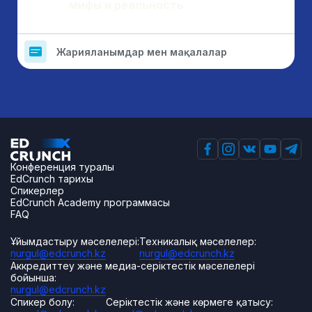
мифы и реальность
Жарияланымдар мен мақалалар
Конференция туралы
EdCrunch тарихы
Спикерлер
EdCrunch Academy программасы
FAQ
Ұйымдастыру мәселелері:
Техникалық мәселелер:
nurgul@edcrunch.kz
nurgul@edcrunch.kz
Аккредиттеу және медиа-серіктестік мәселелері
бойынша:
nurgul@edcrunch.kz
Спикер болу:
Серіктестік және көрмеге қатысу: