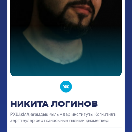
НИКИТА ЛОГИНОВ
РХШжМҚА Қоғамдық ғылымдар институты Когнитивті
зерттеулер зертханасының ғылыми қызметкері