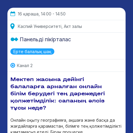
16 қараша, 14:00 - 14:50
Каспий Университеті, Акт залы
Панельді пікірталас
Ерте балалық шақ
Канал 2
Мектеп жасына дейінгі
балаларға арналған онлайн
білім берудегі тең дәрежедегі
қолжетімділік: сапаның әлсіз
тұсы неде?
Онлайн оқыту географияға, ақшаға және басқа да
жағдайларға қарамастан, білімге тең қолжетімділікті
қамтамасыз етеді. Бірақ процеске