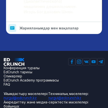
(диалектического)
мышления дошкольников.
Игорь Богданович Шиян.
Жарияланымдар мен мақалалар
Конференция туралы
EdCrunch тарихы
Спикерлер
EdCrunch Academy программасы
FAQ
Ұйымдастыру мәселелері:
Техникалық мәселелер:
nurgul@edcrunch.kz
nurgul@edcrunch.kz
Аккредиттеу және медиа-серіктестік мәселелері
бойынша: