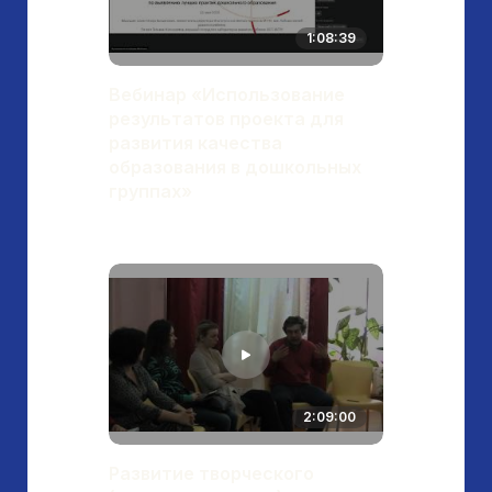
1:08:39
Вебинар «Использование
результатов проекта для
развития качества
образования в дошкольных
группах»
2:09:00
Развитие творческого