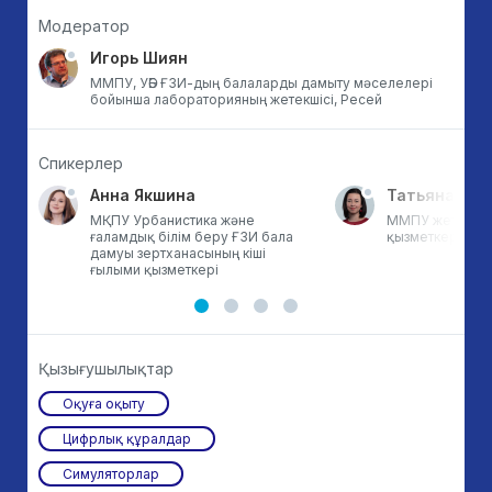
Модератор
Игорь Шиян
ММПУ, УӘБ ҒЗИ-дың балаларды дамыту мәселелері
бойынша лабораторияның жетекшісі, Ресей
Спикерлер
Анна Якшина
Татьяна Ле-
МҚПУ Урбанистика және
ММПУ жетекші 
ғаламдық білім беру ҒЗИ бала
қызметкері, Ре
дамуы зертханасының кіші
ғылыми қызметкері
Қызығушылықтар
Оқуға оқыту
Цифрлық құралдар
Симуляторлар