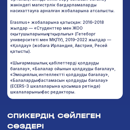
жөніндегі магистрлік бағдарламаларды
насихаттауға арналған жобаларына атсалысты.
Erasmus+ жобаларына қатысқан: 2016–2018
жылдар — «Студенттер мен ЖОО
оқытушыларының ұтқырлығы» (Гетеборг
университеті мен МҚПУ), 2019–2022 жылдар —
«Қолдау» (жобаға Ирландия, Австрия, Ресей
қатысты).
«Шығармашылық қабілеттерді қолдауды
бағалау», «Балалар ойынын қолдауды бағалау»,
«Эмоциялық интеллектті қолдауды бағалау»,
«Балалардың бастамасын қолдауды бағалау»
(ECERS-3 шкалаларына қосымша ретінде)
шкалаларының бас редакторы.
СПИКЕРДІҢ СӨЙЛЕГЕН
СӨЗДЕРІ