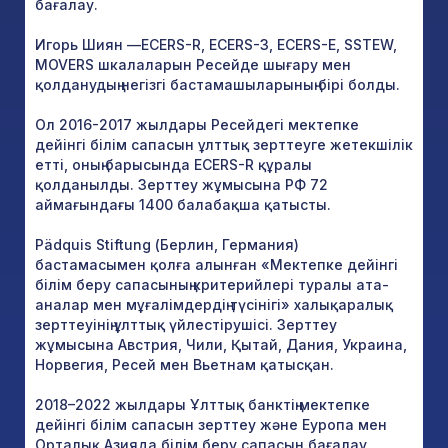
бағалау.
Игорь Шиян —ECERS-R, ECERS-3, ECERS-E, SSTEW,
MOVERS шкалаларын Ресейде шығару мен
қолданудың негізгі бастамашыларының бірі болды.
Ол 2016-2017 жылдары Ресейдегі мектепке
дейінгі білім сапасын ұлттық зерттеуге жетекшілік
етті, оның барысында ECERS-R құралы
қолданылды. Зерттеу жұмысына РФ 72
аймағындағы 1400 балабақша қатысты.
Pädquis Stiftung (Берлин, Германия)
бастамасымен қолға алынған «Мектепке дейінгі
білім беру сапасының критерийлері туралы ата-
аналар мен мұғалімдердің түсінігі» халықаралық
зерттеуінің ұлттық үйлестірушісі. Зерттеу
жұмысына Австрия, Чили, Қытай, Дания, Украина,
Норвегия, Ресей мен Вьетнам қатысқан.
2018–2022 жылдары Ұлттық банктің мектепке
дейінгі білім сапасын зерттеу және Еуропа мен
Орталық Азияда білім беру сапасын бағалау