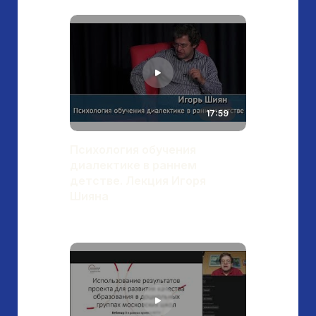
17:59
Психология обучения
диалектике в раннем
детстве. Лекция Игоря
Шияна