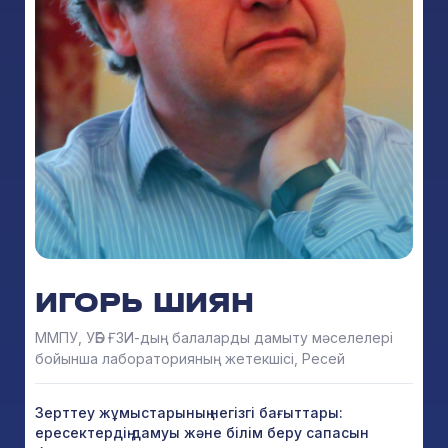
ИГОРЬ ШИЯН
ММПУ, УӘБ ҒЗИ-дың балаларды дамыту мәселелері
бойынша лабораторияның жетекшісі, Ресей
Зерттеу жұмыстарының негізгі бағыттары:
ересектердің дамуы және білім беру сапасын