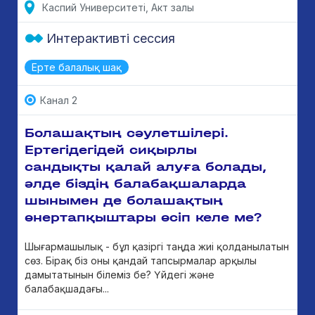
Каспий Университеті, Акт залы
Интерактивті сессия
Ерте балалық шақ
Канал 2
Болашақтың сәулетшілері.
Ертегідегідей сиқырлы
сандықты қалай алуға болады,
әлде біздің балабақшаларда
шынымен де болашақтың
өнертапқыштары өсіп келе ме?
Шығармашылық - бұл қазіргі таңда жиі қолданылатын
сөз. Бірақ біз оны қандай тапсырмалар арқылы
дамытатынын білеміз бе? Үйдегі және
балабақшадағы...