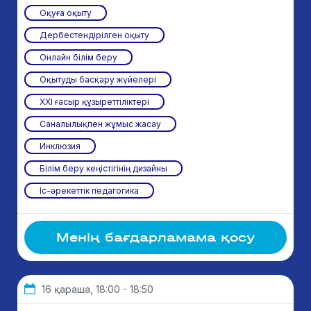
Оқуға оқыту
Дербестендірілген оқыту
Онлайн білім беру
Оқытуды басқару жүйелері
ХХІ ғасыр құзыреттіліктері
Саналылықпен жұмыс жасау
Инклюзия
Білім беру кеңістігінің дизайны
Іс-әрекеттік педагогика
Менің бағдарламама қосу
16 қараша, 18:00 - 18:50