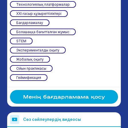
Технологиялық платформалар
ХХІ ғасыр құзыреттіліктері
Бағдарламалау
Болашаққа бағытталған жұмыс
STEM
Эксперименталды оқыту
Жобалық оқыту
Ойын практикасы
Геймификация
Менің бағдарламама қосу
Сөз сөйлеулердің видеосы