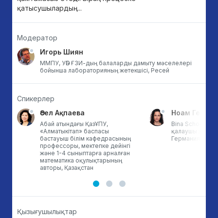
қатысушылардың...
Модератор
Игорь Шиян
ММПУ, УӘБ ҒЗИ-дың балаларды дамыту мәселелері
бойынша лабораторияның жетекшісі, Ресей
Спикерлер
Әсел Ақпаева
Ноам Гершт
Абай атындағы ҚазҰПУ,
Bina School мект
«Алматыкітап» баспасы
қалаушы және б
бастауыш білім кафедрасының
Германия
профессоры, мектепке дейінгі
ы
және 1-4 сыныптарға арналған
математика оқулықтарының
авторы, Қазақстан
Қызығушылықтар