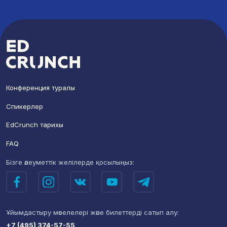
Конференция туралы
Спикерлер
EdCrunch тарихы
FAQ
Бізге әлеуметтік желілерде
қосылыңыз:
Ұйымдастыру мәселелері
және билеттерді сатып алу:
+7 (495) 374-57-55