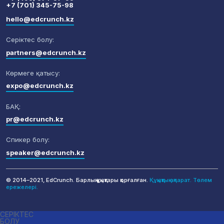
+7 (701) 345-75-98
hello@edcrunch.kz
Серіктес болу:
partners@edcrunch.kz
Көрмеге қатысу:
expo@edcrunch.kz
БАҚ:
pr@edcrunch.kz
Спикер болу:
speaker@edcrunch.kz
© 2014–2021, EdCrunch. Барлық құқықтары қорғалған.
Құқықтық ақпарат.
Төлем
ережелері.
СЕРІКТЕС
БОЛУ