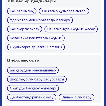
ХХІ ғасыр дағдылары
Көшбасшылық
ХХІ ғасыр құзыреттіліктері
Үдерістер мен жобаларды басқару
Кәсіпкерлік ойлау
Саналылықпен жұмыс жасау
Болашаққа бағытталған жұмыс
Оқушыларға арналған Soft skills
Цифрлық орта
Басқарудағы инновациялар
Цифрлық білім беру ресурстары
Оқытуды басқару жүйелері
Дербестендірілген оқыту
Онлайн білім беру