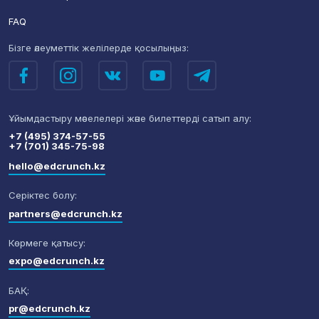
FAQ
Бізге әлеуметтік желілерде
қосылыңыз:
Ұйымдастыру мәселелері
және билеттерді сатып алу:
+7 (495) 374-57-55
+7 (701) 345-75-98
hello@edcrunch.kz
Серіктес болу:
partners@edcrunch.kz
Көрмеге қатысу:
expo@edcrunch.kz
БАҚ:
pr@edcrunch.kz