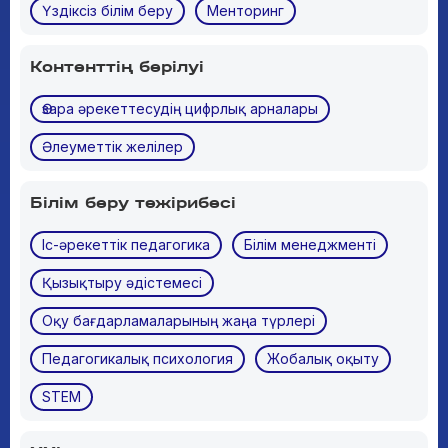
Үздіксіз білім беру
Менторинг
Контенттің берілуі
Өзара әрекеттесудің цифрлық арналары
Әлеуметтік желілер
Білім беру тәжірибесі
Іс-әрекеттік педагогика
Білім менеджменті
Қызықтыру әдістемесі
Оқу бағдарламаларының жаңа түрлері
Педагогикалық психология
Жобалық оқыту
STEM