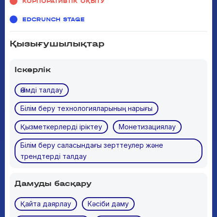
КОРПОРАТИВТІК ОҚЫТУ
EDCRUNCH STAGE
Қызығушылықтар
Іскерлік
Өнімді талдау
Білім беру технологияларының нарығы
Қызметкерлерді іріктеу
Монетизациялау
Білім беру саласындағы зерттеулер және
трендтерді талдау
Дамуды басқару
Қайта даярлау
Кәсіби даму