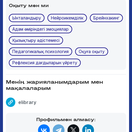
Оқыту мен ми
Ынталандыру
Нейроикемділік
Брейнхакинг
Адам өміріндегі эмоциялар
Қызықтыру әдістемесі
Педагогикалық психология
Оқуға оқыту
Рефлексия дағдыларын үйрету
Менің жарияланымдарым мен
мақалаларым
elibrary
Профильмен алмасу: