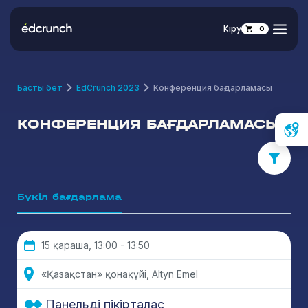
Кіру
0
Басты бет
EdCrunch 2023
Конференция бағдарламасы
КОНФЕРЕНЦИЯ БАҒДАРЛАМАСЫ
Бүкіл бағдарлама
15 қараша, 13:00 - 13:50
«Қазақ­стан» қонақүйi, Altyn Emel
Панельді пікірталас