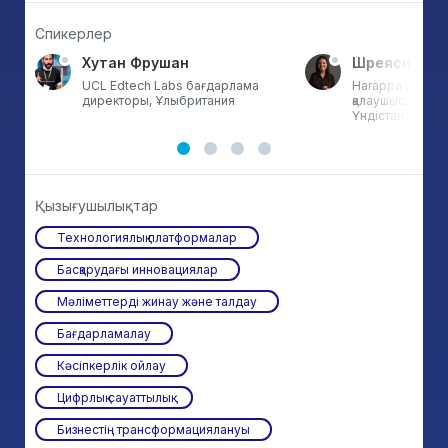
Спикерлер
Хутан Фрушан
Шреяси Син
UCL Edtech Labs бағдарлама
Harappa Educati
директоры, Ұлыбритания
қалаушысы, әрі 
Үндістан
Қызығушылықтар
Технологиялық платформалар
Басқарудағы инновациялар
Мәліметтерді жинау және талдау
Бағдарламалау
Кәсіпкерлік ойлау
Цифрлық сауаттылық
Бизнестің трансформациялануы