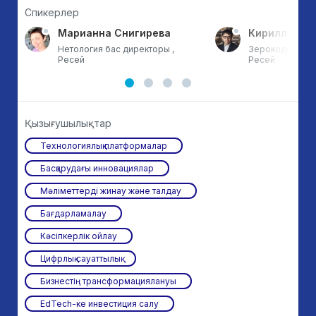
Спикерлер
Марианна Снигирева
Кирилл Пши
тан
Нетология бас директоры ,
Зерокодер бас 
Ресей
Ресей
Қызығушылықтар
Технологиялық платформалар
Басқарудағы инновациялар
Мәліметтерді жинау және талдау
Бағдарламалау
Кәсіпкерлік ойлау
Цифрлық сауаттылық
Бизнестің трансформациялануы
EdTech-ке инвестиция салу