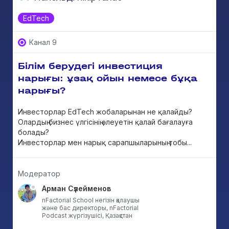
EdTech
Канал 9
Білім берудегі инвестиция
нарығы: ұзақ ойын немесе бұқа
нарығы?
Инвесторлар EdTech жобаларынан не қалайды?
Олардың бизнес үлгісінің әлеуетін қалай бағалауға
болады?
Инвесторлар мен нарық сарапшыларының тобы...
Модератор
Арман Сүлейменов
nFactorial School негізін қалаушы
және бас директоры, nFactorial
Podcast жүргізушісі, Қазақстан