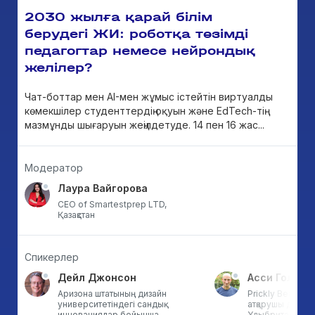
2030 жылға қарай білім
берудегі ЖИ: роботқа төзімді
педагогтар немесе нейрондық
желілер?
Чат-боттар мен AI-мен жұмыс істейтін виртуалды
көмекшілер студенттердің оқуын және EdTech-тің
мазмұнды шығаруын жеңілдетуде. 14 пен 16 жас...
Модератор
Лаура Вайгорова
CEO of Smartestprep LTD,
Қазақстан
Спикерлер
Дейл Джонсон
Асси Гол
Аризона штатының дизайн
Prickly Bear нег
университетіндегі сандық
атқарушы дирек
инновациялар бойынша
Ұлыбритания