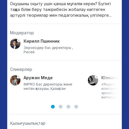
Оқушыны оқыту үшін қанша мұғалім керек? Бүгінгі
таңда білім беру тәжірибесін жобалау көптеген
әртүрлі теориялар мен педагогикалық үлгілерге...
Модератор
Кирилл Пшинник
Зерокодер бас директоры ,
Ресей
Спикерлер
Аружан Меде
Юлиана Нам
IMPRO Бас директоры және
«Яндекс жарна
негізін қалаушы, Қазақстан
компаниясының 
арнайы білім 
жетекшісі, Ресе
Қызығушылықтар