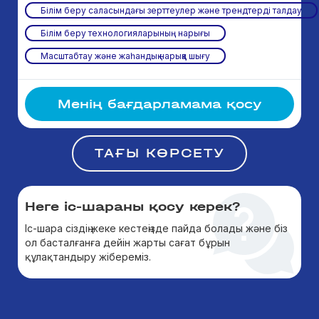
Білім беру саласындағы зерттеулер және трендтерді талдау
Білім беру технологияларының нарығы
Масштабтау және жаһандық нарыққа шығу
Менің бағдарламама қосу
ТАҒЫ КӨРСЕТУ
Неге іс-шараны қосу керек?
Іс-шара сіздің жеке кестеңізде пайда болады және біз
ол басталғанға дейін жарты сағат бұрын
құлақтандыру жібереміз.