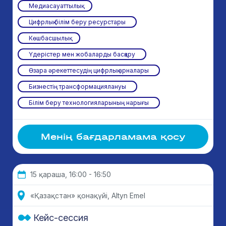
Медиасауаттылық
Цифрлық білім беру ресурстары
Көшбасшылық
Үдерістер мен жобаларды басқару
Өзара әрекеттесудің цифрлық арналары
Бизнестің трансформациялануы
Білім беру технологияларының нарығы
Менің бағдарламама қосу
15 қараша, 16:00 - 16:50
«Қазақ­стан» қонақүйi, Altyn Emel
Кейс-сессия