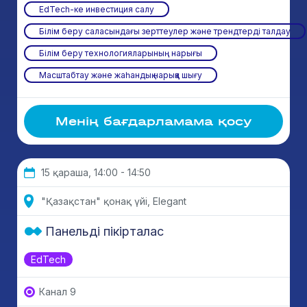
EdTech-ке инвестиция салу
Білім беру саласындағы зерттеулер және трендтерді талдау
Білім беру технологияларының нарығы
Масштабтау және жаһандық нарыққа шығу
Менің бағдарламама қосу
15 қараша, 14:00 - 14:50
"Қазақстан" қонақ үйі, Elegant
Панельді пікірталас
EdTech
Канал 9