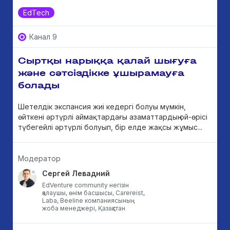
EdTech
Канал 9
Сыртқы нарыққа қалай шығуға
және сәтсіздікке ұшырамауға
болады
Шетелдік экспансия жиі кедергі болуы мүмкін,
өйткені әртүрлі аймақтардағы азаматтардың ой-өрісі
түбегейлі әртүрлі болуып, бір елде жақсы жұмыс...
Модератор
Сергей Левадний
EdVenture community негізін
қалаушы, өнім басшысы, Carereist,
Laba, Beeline компаниясының
жоба менеджері, Қазақстан