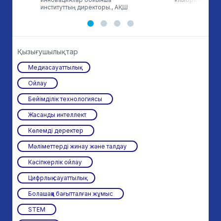
институттың директоры., АҚШ
Қызығушылықтар
Медиасауаттылық
Ойлау
Бейімділік технологиясы
Жасанды интеллект
Көлемді деректер
Мәліметтерді жинау және талдау
Кәсіпкерлік ойлау
Цифрлық сауаттылық
Болашаққа бағытталған жұмыс
STEM