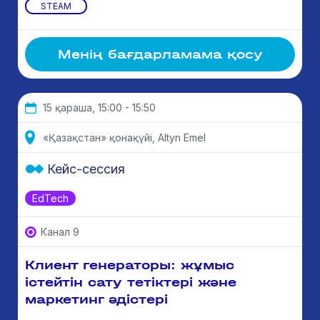
STEAM
Менің бағдарламама қосу
15 қараша, 15:00 - 15:50
«Қазақ­стан» қонақүйi, Altyn Emel
Кейс-сессия
EdTech
Канал 9
Клиент генераторы: жұмыс
істейтін сату тетіктері және
маркетинг әдістері