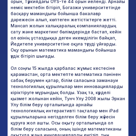
орын, Түркиядағы OYS-те 44 орын иеленді. Арнайы
неміс мектебін бітіріп, Богазжи университетінде
басқару мамандығы бойынша бакалавр
дәрежесін алып, көптеген жетістіктерге жетті.
Мансап жолын халықаралық компаниялардың
сату және маркетинг бөлімдерінде бастап, кейін
ол өзінің ұстаздыққа деген икемділігін байқап,
Йедитепе университетіне оқуға түсуді ұйғарды.
Оқу орынын математика мамандығы бойынша
үздік бітіріп шығады.
Ол соңғы 15 жылда қарбалас жұмыс кестесіне
қарамастан, орта мектепте математика пәнінен
сабақ берумен қатар, білім саласына заманауи
технологиялық құрылғылар мен инновацияларды
кіріктіруге мұрындық болды. Ұзақ та, күрделі
қызмет жолынан кейін, Тунч Улу 2008 жылы Эркан
Улу білім беру орталығында арнайы
технологиялық интерактивті тақталар мен iPad
құрылғыларына негізделген білім беру жүйесін
құруға жол ашты. Осы оқыту орталығында ол
білім беру саласына, оның ішінде математиканы
оқытуда жаңа инновацияларды енгізіп, тың