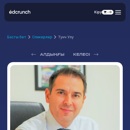
Кіру
0
Басты бет
Спикерлер
Тунч Улу
АЛДЫҢҒЫ
КЕЛЕСІ