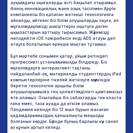
ауқымдағы оқиғаларды жіті бақылап отырамыз.
Өзінің инновациялық және озық тәсілімен Apple
компаниясы біз қалаған жетекші технологияға
айналды, өйткені біз білім алушыларды оқуға, ал
мұғалімдерімізді шәкірттерін оқытуға деген
ықыластарын арттыру тырысамыз. Жүйемізді
негіздейтін iOS тәжірибесін енді ADS атауы деп
атауға болатынын ерекше мақтан тұтамыз.
Бұл мәртебе сонымен қатар, ұйым ретіндегі
прогрессивті ұстанымымызды білдіреді. Біз
мұғалімдерге интерактивті тақтаны
пайдаланбай-ақ, материалды студенттердің iPad
компьютерлеріне тікелей жеткізуге мүмкіндік
беретін технология арқылы білім
алушыларымызға тең қолжетімділікті қамтамасыз
ете аламыз. Осылайша біз сабақтарды тек класта
ғана емес, таза ауада да өткізе аламыз.
Пандемия кезінде біз 12 жыл бұрын жасаған
қадамдарымыздың қаншалықты маңызды
болғанын көрдік. Бүгінде бұның барлығы күн санап
өз құнын артып келеді.