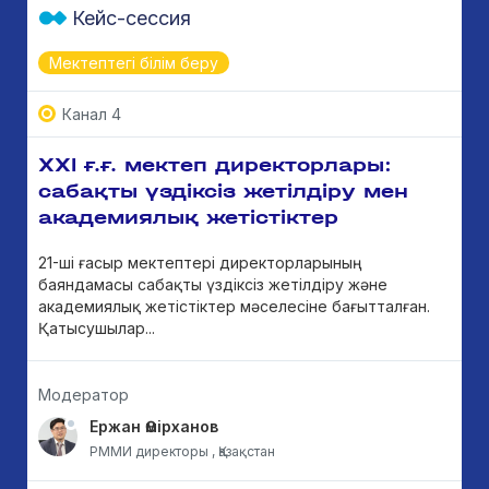
Кейс-сессия
Мектептегі білім беру
Канал 4
ХХІ ғ.ғ. мектеп директорлары:
сабақты үздіксіз жетілдіру мен
академиялық жетістіктер
21-ші ғасыр мектептері директорларының
баяндамасы сабақты үздіксіз жетілдіру және
академиялық жетістіктер мәселесіне бағытталған.
Қатысушылар...
Модератор
Ержан Өмірханов
РММИ директоры , Қазақстан