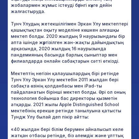
жобалармен жұмыс істеуді бүгінгі күнге дейін
жалғастыруда.
Тунч Улудың жетекшілігімен Эркан Улу мектептері
қашықтықтан оқыту моделіне көшкен алғашқы
мектеп болды. 2020 жылдың 9 наурызындағы бір
апта ішінде жүргізілген жан-жақты дайындықтың
арқасында, 2020 жылдың 16 наурызында
пандемияның басында барлық сыныптар мен
филиалдарда онлайн сабақтарын сәтті өткізді.
Мектептің негізін қалаушылардың бірі ретінде
Тунч Улу Эркан Улу мектебін 2011 жылдан бері
сабақта өзінің қолданбасы мен iPad-ты
пайдаланатын бірінші мектеп болды. Әрі ол оның
технология бойынша бас директоры қызметін
атқарды. 2021 жылы Apple Distinguished School
мектебінің ерекше ретінде танылуына қатысты
Тундж Улу былай деп пікір айтты:
«40 жылдан бері білім берумен айналысып келе
жатқан отбасы ретінде, біз әлемдік және ұлттық