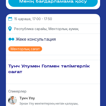
Менің бағдарламама қосу
15 қараша, 17:00 - 17:50
Республика сарайы, Менторлық аумақ
Жеке консультация
Менторлық сағат
Тунч Улумен Голмен тәлімгерлік
сағат
Спикерлер
Тунч Улу
Эркан Улу мектептерінің негізін қалаушы,