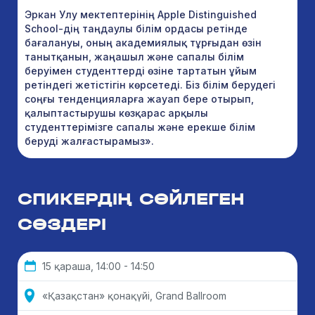
Эркан Улу мектептерінің Apple Distinguished
School-дің таңдаулы білім ордасы ретінде
бағалануы, оның академиялық тұрғыдан өзін
танытқанын, жаңашыл және сапалы білім
беруімен студенттерді өзіне тартатын ұйым
ретіндегі жетістігін көрсетеді. Біз білім берудегі
соңғы тенденцияларға жауап бере отырып,
қалыптастырушы көзқарас арқылы
студенттерімізге сапалы және ерекше білім
беруді жалғастырамыз».
СПИКЕРДІҢ СӨЙЛЕГЕН
СӨЗДЕРІ
15 қараша, 14:00 - 14:50
«Қазақстан» қонақүйі, Grand Ballroom