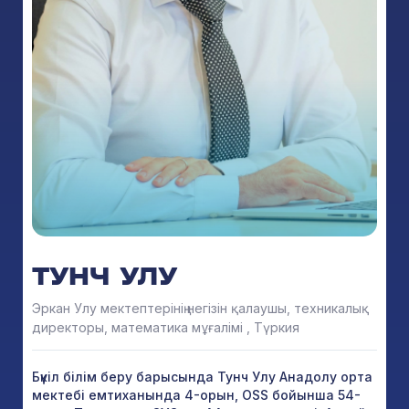
ТУНЧ УЛУ
Эркан Улу мектептерінің негізін қалаушы, техникалық
директоры, математика мұғалімі , Түркия
Бүкіл білім беру барысында Тунч Улу Анадолу орта
мектебі емтиханында 4-орын, OSS бойынша 54-