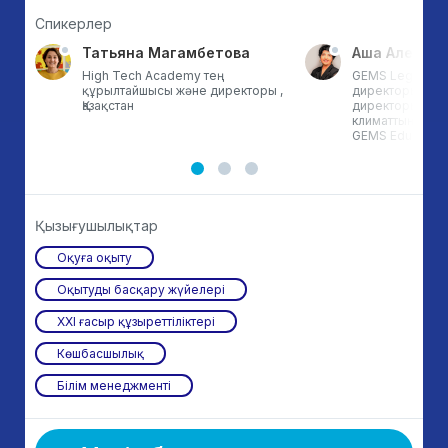
Спикерлер
Татьяна Магамбетова
Аша Алекса
н
High Tech Academy тең
GEMS Legacy ме
ры,
құрылтайшысы және директоры ,
директоры жән
Қазақстан
директоры. Ду
климаттың өзге
GEMS Education
Қызығушылықтар
Оқуға оқыту
Оқытуды басқару жүйелері
ХХІ ғасыр құзыреттіліктері
Көшбасшылық
Білім менеджменті