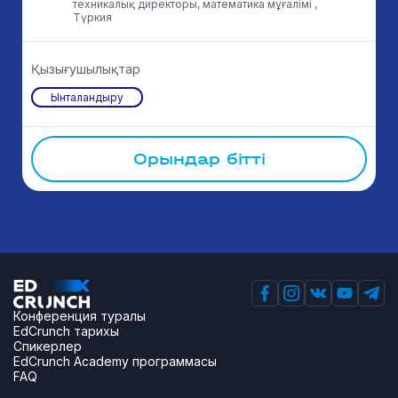
техникалық директоры, математика мұғалімі ,
Түркия
Қызығушылықтар
Ынталандыру
Орындар бітті
Конференция туралы
EdCrunch тарихы
Спикерлер
EdCrunch Academy программасы
FAQ