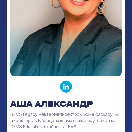
АША АЛЕКСАНДР
GEMS Legacy мектебінің директоры және басқарушы
директоры. Дубайдағы климаттың өзгеруі бойынша
GEMS Education көшбасшы , БАӘ