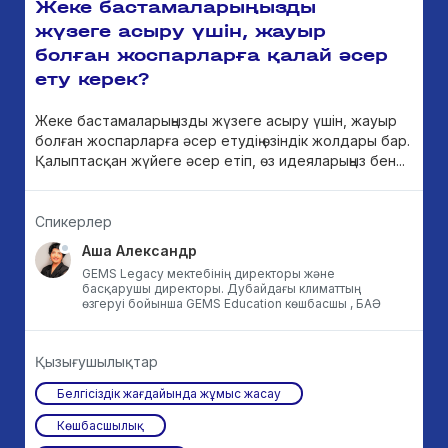
Жеке бастамаларыңызды
жүзеге асыру үшін, жауыр
болған жоспарларға қалай әсер
ету керек?
Жеке бастамаларыңызды жүзеге асыру үшін, жауыр
болған жоспарларға әсер етудің өзіндік жолдары бар.
Қалыптасқан жүйеге әсер етіп, өз идеяларыңыз бен...
Спикерлер
Аша Александр
GEMS Legacy мектебінің директоры және
басқарушы директоры. Дубайдағы климаттың
өзгеруі бойынша GEMS Education көшбасшы , БАӘ
Қызығушылықтар
Белгісіздік жағдайында жұмыс жасау
Көшбасшылық