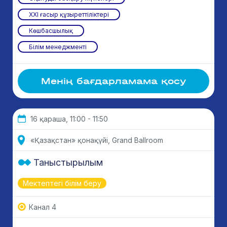
ХХІ ғасыр құзыреттіліктері
Көшбасшылық
Білім менеджменті
Менің бағдарламама қосу
16 қараша, 11:00 - 11:50
«Қазақстан» қонақүйі, Grand Ballroom
Таныстырылым
Мектептегі білім беру
Канал 4