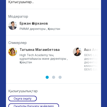
Қатысушылар...
Модератор
Ержан Өмірханов
РММИ директоры , Қазақстан
Спикерлер
Татьяна Магамбетова
Аша Алекса
н
High Tech Academy тең
GEMS Legacy ме
ры,
құрылтайшысы және директоры ,
директоры жән
Қазақстан
директоры. Ду
климаттың өзге
GEMS Education
Қызығушылықтар
Оқуға оқыту
Оқытуды басқару жүйелері