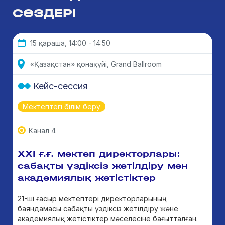
СӨЗДЕРІ
15 қараша, 14:00 - 14:50
«Қазақстан» қонақүйі, Grand Ballroom
Кейс-сессия
Мектептегі білім беру
Канал 4
ХХІ ғ.ғ. мектеп директорлары:
сабақты үздіксіз жетілдіру мен
академиялық жетістіктер
21-ші ғасыр мектептері директорларының
баяндамасы сабақты үздіксіз жетілдіру және
академиялық жетістіктер мәселесіне бағытталған.