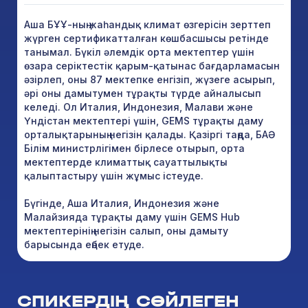
Аша БҰҰ-ның жаһандық климат өзгерісін зерттеп
жүрген сертификатталған көшбасшысы ретінде
танымал. Бүкіл әлемдік орта мектептер үшін
өзара серіктестік қарым-қатынас бағдарламасын
әзірлеп, оны 87 мектепке енгізіп, жүзеге асырып,
әрі оны дамытумен тұрақты түрде айналысып
келеді. Ол Италия, Индонезия, Малави және
Үндістан мектептері үшін, GEMS тұрақты даму
орталықтарының негізін қалады. Қазіргі таңда, БАӘ
Білім министрлігімен бірлесе отырып, орта
мектептерде климаттық сауаттылықты
қалыптастыру үшін жұмыс істеуде.
Бүгінде, Аша Италия, Индонезия және
Малайзияда тұрақты даму үшін GEMS Hub
мектептерінің негізін салып, оны дамыту
барысында еңбек етуде.
СПИКЕРДІҢ СӨЙЛЕГЕН