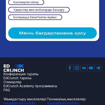
Кәсіпкерлік ойлау
Үдерістер мен жобаларды басқару
Болашаққа бағытталған жұмыс
Менің бағдарламама қосу
Конференция туралы
EdCrunch тарихы
Спикерлер
EdCrunch Academy программасы
FAQ
Ұйымдастыру мәселелері:
Техникалық мәселелер:
nurgul@edcrunch.kz
nurgul@edcrunch.kz