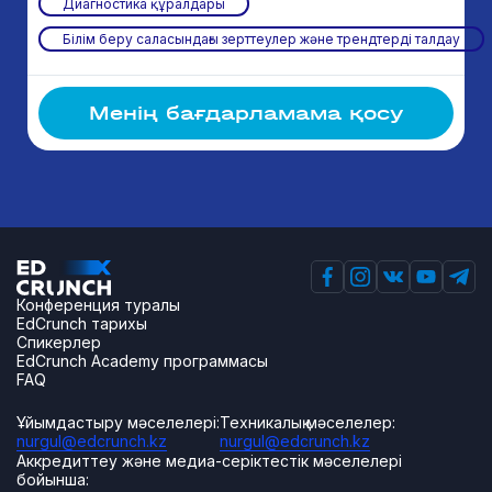
Диагностика құралдары
Білім беру саласындағы зерттеулер және трендтерді талдау
Менің бағдарламама қосу
Конференция туралы
EdCrunch тарихы
Спикерлер
EdCrunch Academy программасы
FAQ
Ұйымдастыру мәселелері:
Техникалық мәселелер:
nurgul@edcrunch.kz
nurgul@edcrunch.kz
Аккредиттеу және медиа-серіктестік мәселелері
бойынша: