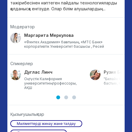
тәжірибесінен көптеген пайдалы технологияларды
қолданысқа енгізуде. Олар білім алушылардың...
Модератор
Маргарита Меркулова
​​​​​​​«Финтех.Академия​​​​​​​» бағытының, «МТС Банк​​​​​​​»
корпоративтік Университет басшысы ​​​​​​​, Ресей
Спикерлер
Дуглас Линч
Рузия Бегис
,
Оңтүстік Калифорния
"Билайн Қазақс
университетініңпрофессоры,
бастығы, Қазақс
АҚШ
Қызығушылықтар
Мәліметтерді жинау және талдау