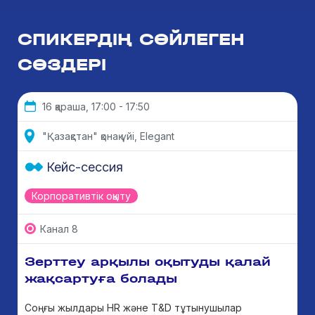
СПИКЕРДІҢ СӨЙЛЕГЕН
СӨЗДЕРІ
16 қараша, 17:00 - 17:50
"Қазақстан" қонақ үйі, Elegant
Кейс-сессия
Корпоративтік оқыту
Канал 8
Зерттеу арқылы оқытуды қалай
жақсартуға болады
Соңғы жылдары HR және T&D тұтынушылар