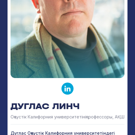
ДУГЛАС ЛИНЧ
Оңтүстік Калифорния университетініңпрофессоры, АҚШ
Дуглас Оңтүстік Калифорния университетіндегі