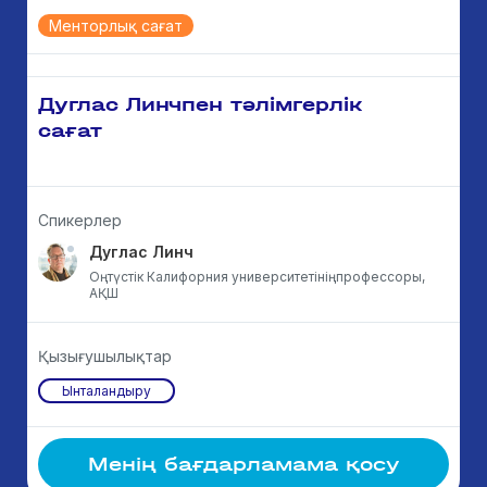
Менторлық сағат
Дуглас Линчпен тәлімгерлік
сағат
Спикерлер
Дуглас Линч
Оңтүстік Калифорния университетініңпрофессоры,
АҚШ
Қызығушылықтар
Ынталандыру
Менің бағдарламама қосу