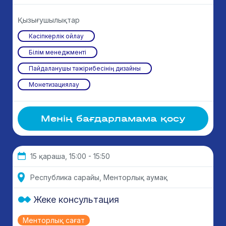
Қызығушылықтар
Кәсіпкерлік ойлау
Білім менеджменті
Пайдаланушы тәжірибесінің дизайны
Монетизациялау
Менің бағдарламама қосу
15 қараша, 15:00 - 15:50
Республика сарайы, Менторлық аумақ
Жеке консультация
Менторлық сағат