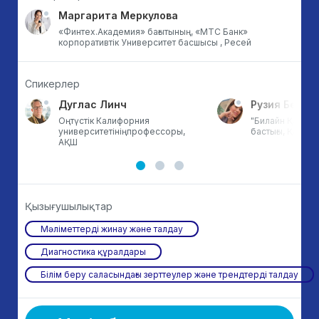
Маргарита Меркулова
​​​​​​​«Финтех.Академия​​​​​​​» бағытының, «МТС Банк​​​​​​​»
корпоративтік Университет басшысы ​​​​​​​, Ресей
Спикерлер
Дуглас Линч
Рузия Бегис
,
Оңтүстік Калифорния
"Билайн Қазақс
университетініңпрофессоры,
бастығы, Қазақс
АҚШ
Қызығушылықтар
Мәліметтерді жинау және талдау
Диагностика құралдары
Білім беру саласындағы зерттеулер және трендтерді талдау