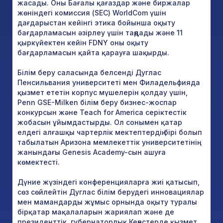
жасады. Оны Бағалы қағаздар және биржалар
жөніндегі комиссия (SEC) WorldCom үшін
дағдарыстан кейінгі этика бойынша оқыту
бағдарламасын әзірлеу үшін таңдады және 11
қыркүйектен кейін FDNY оны оқыту
бағдарламасын қайта қарауға шақырды.
Білім беру саласында белсенді Дуглас
Пенсильвания университеті мен Филадельфияда
қызмет ететін корпус мүшелерін қолдау үшін,
Penn GSE-Milken білім беру бизнес-жоспар
конкурсын және Teach for America серіктестік
жобасын ұйымдастырды. Ол сонымен қатар
елдегі алғашқы чартерлік мектептердің бірі болып
табылатын Аризона мемлекеттік университетінің
жанындағы Genesis Academy-сын ашуға
көмектесті.
Дүние жүзіндегі конференцияларға жиі қатысып,
сөз сөйлейтін Дуглас білім берудегі инновациялар
мен мамандарды жұмыс орнында оқыту туралы
бірқатар мақалаларын жариялап және де
президенттік, губернаторлық Кеңестерде қызмет