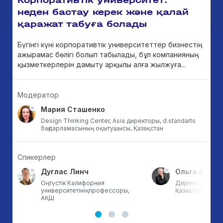
неден бастау керек және қалай
қаражат табуға болады
Бүгінгі күні корпоративтік университеттер бизнестің
ажырамас бөлігі болып табылады, бұл компанияның
қызметкерлерін дамыту арқылы алға жылжуға...
Модератор
Мария Сташенко
Design Thinking Center, Asia директоры, d.standarts
бағдарламасының оқытушысы, Қазақстан
Спикерлер
Дуглас Линч
Ольга Баспа
ық
Оңтүстік Калифорния
Директор, BI Uni
университетініңпрофессоры,
Қазақстан
АҚШ