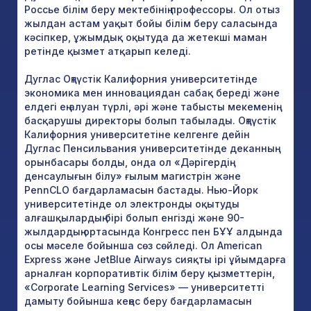
Россье білім беру мектебінің профессоры. Ол отыз
жылдан астам уақыт бойы білім беру саласында
кәсіпкер, ұжымдық оқытуда да жетекші маман
ретінде қызмет атқарып келеді.
Дуглас Оңтүстік Калифорния университетінде
экономика мен инновациядан сабақ береді және
елдегі ең алуан түрлі, әрі және табысты мекеменің
басқарушы директоры болып табылады. Оңтүстік
Калифорния университетіне келгенге дейін
Дуглас Пенсильвания университетінде деканның
орынбасары болды, онда ол «Дәрігердің
денсаулығын білу» ғылым магистрін және
PennCLO бағдарламасын бастады. Нью-Йорк
университетінде ол электронды оқытуды
алғашқылардың бірі болып енгізді және 90-
жылдардың ортасында Конгресс пен БҰҰ алдында
осы мәселе бойынша сөз сөйледі. Ол American
Express және JetBlue Airways сияқты ірі ұйымдарға
арналған корпоративтік білім беру қызметтерін,
«Corporate Learning Services» — университетті
дамыту бойынша кеңес беру бағдарламасын