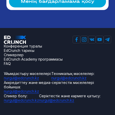
Менің бағдарламама қосу
Конференция туралы
EdCrunch тарихы
Спикерлер
EdCrunch Academy программасы
FAQ
Ұйымдастыру мәселелері:
Техникалық мәселелер:
nurgul@edcrunch.kz
nurgul@edcrunch.kz
Аккредиттеу және медиа-серіктестік мәселелері
бойынша:
nurgul@edcrunch.kz
Спикер болу:
Серіктестік және көрмеге қатысу:
nurgul@edcrunch.kz
nurgul@edcrunch.kz