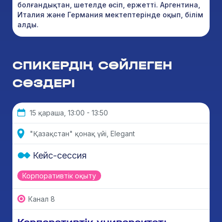
болғандықтан, шетелде өсіп, ержетті. Аргентина,
Италия және Германия мектептерінде оқып, білім
алды.
СПИКЕРДІҢ СӨЙЛЕГЕН
СӨЗДЕРІ
15 қараша, 13:00 - 13:50
"Қазақстан" қонақ үйі, Elegant
Кейс-сессия
Корпоративтік оқыту
Канал 8
Корпоративтік университет: