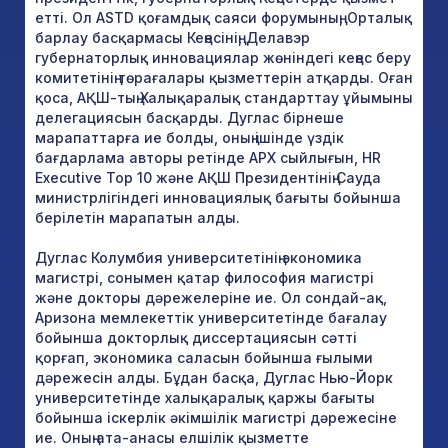
етті. Ол ASTD қоғамдық саяси форумының, Орталық
барлау басқармасы Кеңесінің, Делавэр
губернаторлық инновациялар жөніндегі кеңес беру
комитетінің төрағалары қызметтерін атқарды. Оған
қоса, АҚШ-тың Халықаралық стандарттау ұйымының
делегациясын басқарды. Дуглас бірнеше
марапаттарға ие болды, оның ішінде үздік
бағдарлама авторы ретінде APX сыйлығын, HR
Executive Top 10 және АҚШ Президентінің Сауда
министрлігіндегі инновациялық бағыты бойынша
берілетін марапатын алды.
Дуглас Колумбия университетінің экономика
магистрі, сонымен қатар философия магистрі
және докторы дәрежелеріне ие. Ол сондай-ақ,
Аризона мемлекеттік университетінде бағалау
бойынша докторлық диссертациясын сәтті
қорғап, экономика саласын бойынша ғылыми
дәрежесін алды. Бұдан басқа, Дуглас Нью-Йорк
университетінде халықаралық қаржы бағыты
бойынша іскерлік әкімшілік магистрі дәрежесіне
ие. Оның ата-анасы елшілік қызметте