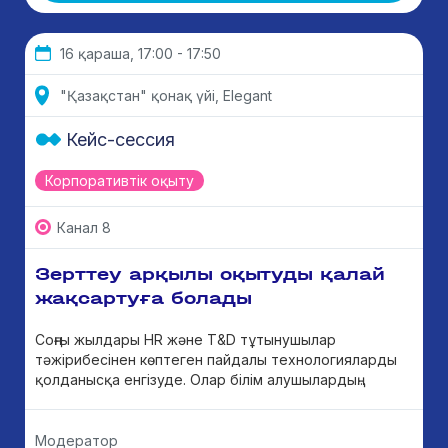
16 қараша, 17:00 - 17:50
"Қазақстан" қонақ үйі, Elegant
Кейс-сессия
Корпоративтік оқыту
Канал 8
Зерттеу арқылы оқытуды қалай
жақсартуға болады
Соңғы жылдары HR және T&D тұтынушылар
тәжірибесінен көптеген пайдалы технологияларды
қолданысқа енгізуде. Олар білім алушылардың...
Модератор