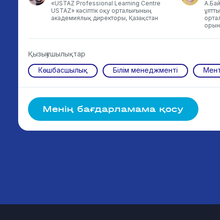
«USTAZ Professional Learning Centre
А.Ба
USTAZ» кәсіптік оқу орталығының
ұлтт
академиялық директоры, Қазақстан
орта
орын
Қызығушылықтар
Көшбасшылық
Білім менеджменті
Мен
Менің бағдарламама қосу