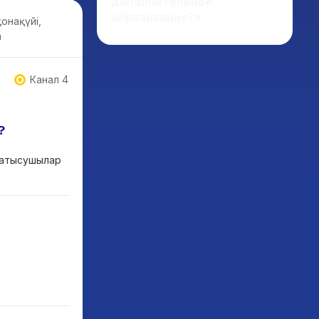
дополнительное
образование?»
онақүйі,
m
Канал 4
?
 Қатысушылар