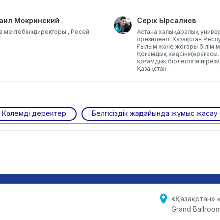
аил Мокринский
Серік Ырсалиев
 мектебінің директоры , Ресей
Астана халықаралық универс
президенті. Қазақстан Рес
Ғылым және жоғары білім м
Қоғамдық кеңесінің төрағасы
қоғамдық бірлестігінің прези
Қазақстан
Көлемді деректер
Белгісіздік жағдайында жұмыс жасау
«Қазақстан» қ
Grand Ballroo