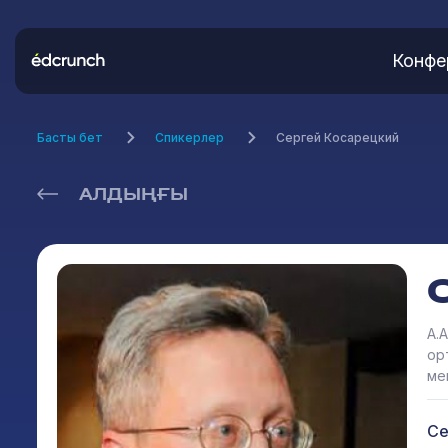
Конфе
Басты бет
Спикерлер
Сергей Косарецкий
АЛДЫҢҒЫ
А.
ор
ме
Се