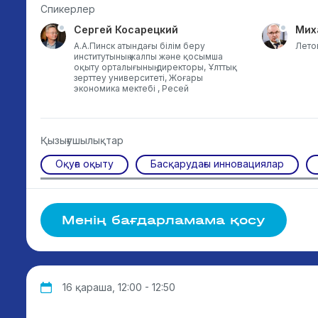
Спикерлер
Сергей Косарецкий
Мих
А.А.Пинск атындағы білім беру
Летов
институтының жалпы және қосымша
оқыту орталығының директоры, Ұлттық
зерттеу университеті, Жоғары
экономика мектебі , Ресей
Қызығушылықтар
Оқуға оқыту
Басқарудағы инновациялар
Менің бағдарламама қосу
16 қараша, 12:00 - 12:50