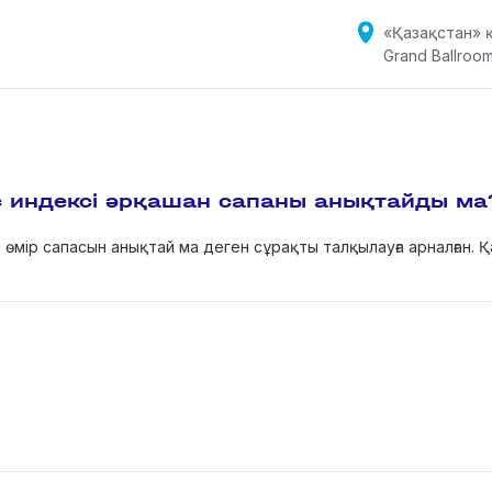
«Қазақстан» қ
Grand Ballroo
с индексі әрқашан сапаны анықтайды ма
н өмір сапасын анықтай ма деген сұрақты талқылауға арналған.