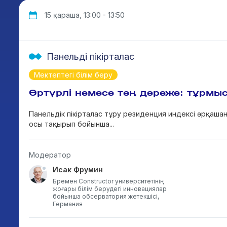
15 қараша, 13:00 - 13:50
Панельді пікірталас
Мектептегі білім беру
Әртүрлі немесе тең дәреже: тұрмы
Панельдік пікірталас тұру резиденция индексі әрқаша
осы тақырып бойынша...
Модератор
Исак Фрумин
Бремен Constructor университетінің
жоғары білім берудегі инновациялар
бойынша обсерватория жетекшісі,
Германия