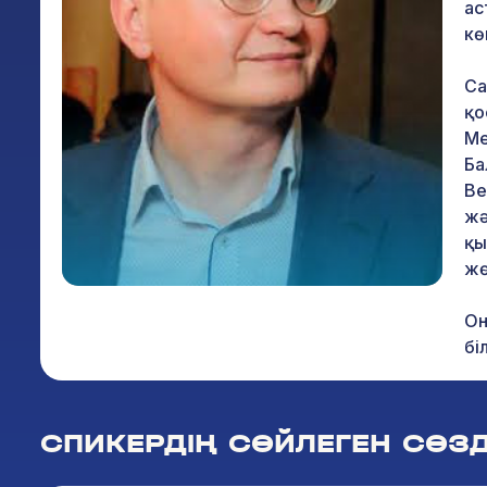
ас
кө
Са
қо
Ме
Ба
Ве
жә
қы
жө
Он
бі
те
СПИКЕРДІҢ СӨЙЛЕГЕН СӨЗД