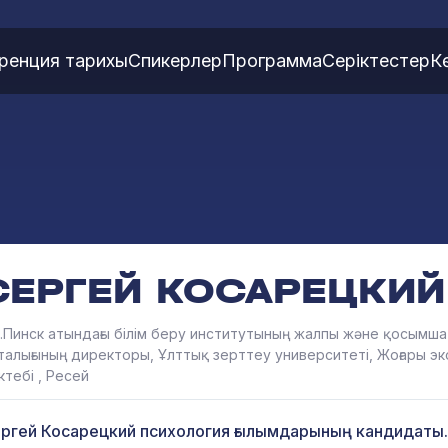
ренция тарихы
Спикерлер
Программа
Серіктестер
К
СЕРГЕЙ КОСАРЕЦКИЙ
А.Пинск атындағы білім беру институтының жалпы және қосымша
талығының директоры, Ұлттық зерттеу университеті, Жоғары э
ктебі , Ресей
ргей Косарецкий психология ғылымдарының кандидаты.