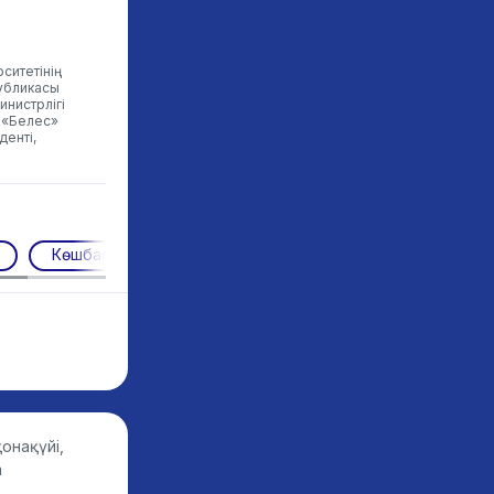
итетінің
публикасы
инистрлігі
. «Белес»
денті,
Көшбасшылық
онақүйі,
m