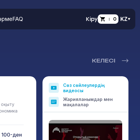
өрме
FAQ
Кіру
0
KZ
КЕЛЕСІ
Сөз сөйлеулердің
видеосы
Жарияланымдар мен
 оқыту
мақалалар
кономика
 100-ден