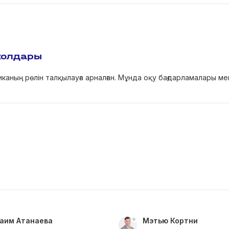
жолдары
иканың рөлін талқылауға арналған. Мұнда оқу бағдарламалары м
аим Атанаева
Мэтью Кортни