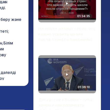
дағы
ді.
01:34:35
 беру және
На опыте разных стран: что
теті;
важно усвоить школе
после стресса пандемии?
 Білім
ми
ғау
 дәлелді
еру
01:36:10
Дискуссия «Знание - сила:
зачем и как развивать