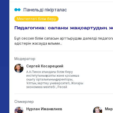
Панельді пікірталас
Мектептегі білім беру
Педагогика: сапаны жақсартудың 
Бұл сессия білім сапасын арттырудағы дәлелді педагог
әдістерін жасауда ғылыми...
Модератор
Сергей Косарецкий
А.А.Пинск атындағы білім беру
институтының жалпы және қосымша
оқыту орталығының директоры,
Ұлттық зерттеу университеті, Жоғары
экономика мектебі , Ресей
Спикерлер
Нұрлан Иманғалиев
Мир