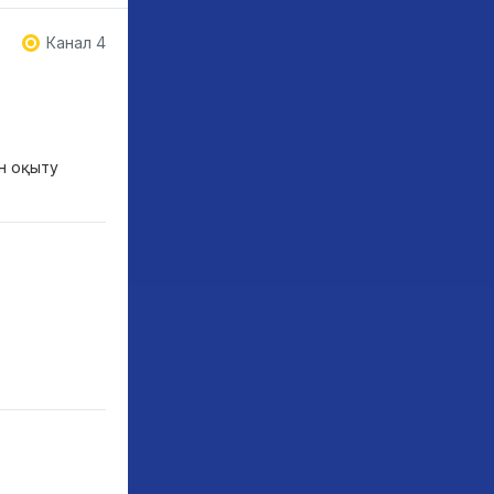
Канал 4
ен оқыту