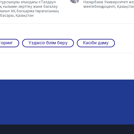
йтұрсынұлы атындағы «Талдау»
Назарбаев Университеті ж
ық ғылыми-зерттеу және бағалау
мектебінің доценті, Қазақста
лығы» АҚ басқарма төрағасының
басары, Қазақстан
торинг
Үздіксіз білім беру
Кәсіби даму