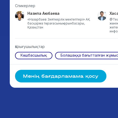
Спикерлер
Назипа Аюбаева
Хас
«Назарбаев Зияткерлік мектептері» АҚ
@Tea
басқарма төрағасының орынбасары,
жөні
Қазақстан
жетек
инфо
Қызығушылықтар
Көшбасшылық
Болашаққа бағытталған жұмы
Менің бағдарламама қосу