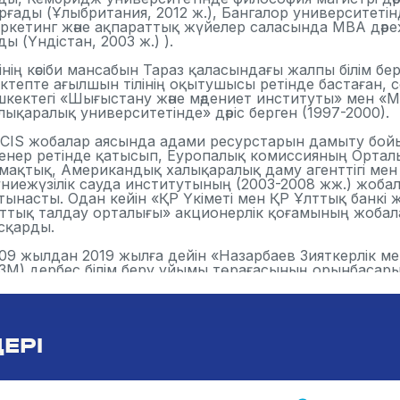
рғады (Ұлыбритания, 2012 ж.), Бангалор университетін
ркетинг және ақпараттық жүйелер саласында MBA дәре
ды (Үндістан, 2003 ж.) ).
інің кәсіби мансабын Тараз қаласындағы жалпы білім бер
ктепте ағылшын тілінің оқытушысы ретінде бастаған, 
шкектегі «Шығыстану және мәдениет институты» мен «
лықаралық университетінде» дәріс берген (1997-2000).
CIS жобалар аясында адами ресурстарын дамыту бо
енер ретінде қатысып, Еуропалық комиссияның Ортал
мақтық, Американдық халықаралық даму агенттігі мен
ниежүзілік сауда институтының (2003-2008 жж.) жоба
тынасты. Одан кейін «ҚР Үкіметі мен ҚР Ұлттық банкі
ттық талдау орталығы» акционерлік қоғамының жоба
сқарды.
09 жылдан 2019 жылға дейін «Назарбаев Зияткерлік ме
ЗМ) дербес білім беру ұйымы төрағасының орынбасары
0 Назарбаев Зияткерлік мектептерінің даму стратегиясы
н іске асыруға басшылық етті, халықаралық әріптестер
тымақтастық бағдарламаларын үйлестірді. Оның бас
М зерттеу стратегиясы әзірленді және енгізілді, сондай
ЕРІ
ғдарламаларының реформалары жүзеге асырылды, мұғ
іктеу, кәсіби дамыту және бағалаудың пилоттық жүйесі енг
зипа Аюпова ЭЫДҰ-ның «Білім беру-2030» жобасын үй
лсенді қатысты (2017-2018). Ол «Назарбаев Университет