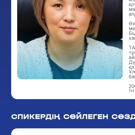
қо
ма
ал
Өз
ме
Бі
ха
TA
тр
ай
Дү
қа
Ұл
ба
20
(Н
«2
ме
ын
НЗ
СПИКЕРДІҢ СӨЙЛЕГЕН СӨЗД
ба
ір
На
бе