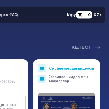
өрме
FAQ
Кіру
0
KZ
КЕЛЕСІ
Сөз сөйлеулердің видеосы
Жарияланымдар мен
мақалалар
ынбасары,
әрежесін
режесін