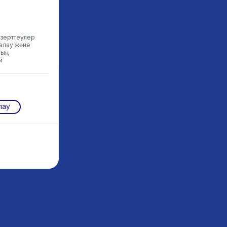
зерттеулер
балау және
ың
й
лау