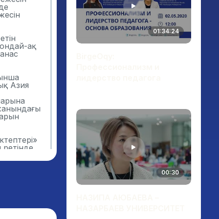
де
жесін
01:34:24
етін
сондай-ақ
Манас
BirgeOqy:
Профессионализм и
йынша
лидерство педагога
ық Азия
ларына
 жанындағы
ларын
ктептері»
 ретінде
н» әзірлеу
мен
шылығымен
00:30
-ақ НЗМ оқу
алімдерді
ізілді.
НАЗИПА АЮБАЕВА –
НАЗАРБАЕВ УНИВЕРСИТЕТ
лестіруге
інің