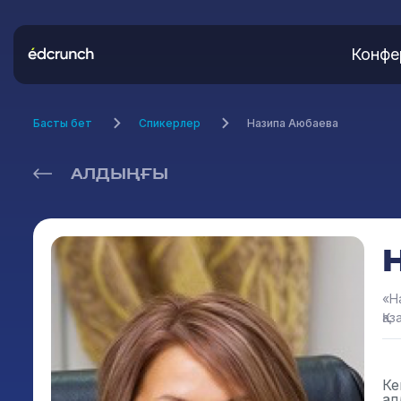
Конфе
Басты бет
Спикерлер
Назипа Аюбаева
АЛДЫҢҒЫ
«Н
Қаз
Ке
ал