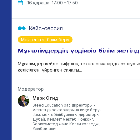
16 қараша, 17:00 - 17:50
әл
Зи
ке
Др
Кейс-сессия
ре
мә
оқ
Мектептегі білім беру
ме
мә
Мұғалімдердің үздіксіз білім жетіл
Мұғалімдер кейде цифрлық технологияларды өз жұмыс
келісілген, үйренген сияқты...
Модератор
Марк Стид
Steed Education бас директоры -
мектеп директорларына кеңес беру,
Jass мектебінің бұрынғы директоры
Дубай, Келлетт мектебі Гонконг,
Беркхэмстед және Келли колледжі,
Ұлыбритания