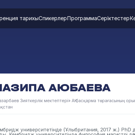
ренция тарихы
Спикерлер
Программа
Серіктестер
К
НАЗИПА АЮБАЕВА
азарбаев Зияткерлік мектептері» АҚ басқарма төрағасының ор
ақстан
мбридж университетінде (Ұлыбритания, 2017 ж.) PhD д
ды, Кембридж университетінде философия магистрі дә