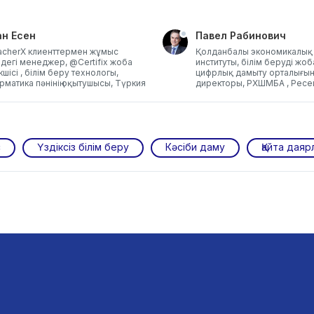
ан Есен
Павел Рабинович
cherX клиенттермен жұмыс
Қолданбалы экономикалық 
ндегі менеджер, @Сertifix жоба
институты, білім беруді жо
шісі , білім беру технологы,
цифрлық дамыту орталығын
рматика пәнінің оқытушысы, Түркия
директоры, РХШМБА , Ресе
с
Үздіксіз білім беру
Кәсіби даму
Қайта даяр