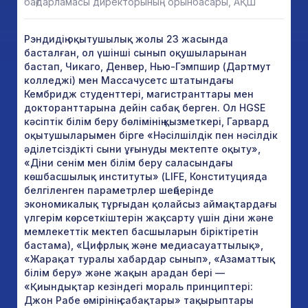
бағдарламасы директорының орынбасары, АҚШ
Рэндидің оқытушылық жолы 23 жасында
басталған, ол үшінші сынып оқушыларынан
бастап, Чикаго, Денвер, Нью-Гэмпшир (Дартмут
колледжі) мен Массачусетс штатындағы
Кембридж студенттері, магистранттары мен
докторанттарына дейін сабақ берген. Ол HGSE
кәсіптік білім беру бөлімінің қызметкері, Гарвард
оқытушыларымен бірге «Нәсілшілдік пен нәсілдік
әділетсіздікті сыни ұғынуды мектепте оқыту»,
«Діни сенім мен білім беру саласындағы
көшбасшылық институты» (LIFE, Конституцияда
белгіленген параметрлер шеңберінде
экономикалық тұрғыдан қолайсыз аймақтардағы
үлгерім көрсеткіштерін жақсарту үшін діни және
мемлекеттік мектеп басшыларын біріктіретін
бастама), «Цифрлық және медиасауаттылық»,
«Жарақат туралы хабардар сынып», «Азаматтық
білім беру» және жақын арадан бері —
«Қиындықтар кезіндегі мораль принциптері:
Джон Рабе өмірінің сабақтары» тақырыптары