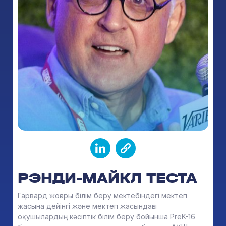
РЭНДИ-МАЙКЛ ТЕСТА
Гарвард жоғары білім беру мектебіндегі мектеп
жасына дейінгі және мектеп жасындағы
оқушылардың кәсіптік білім беру бойынша PreK-16