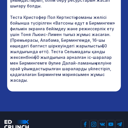
ұйымдастырып, білім беру ресурстарын жасап
шығару болды.
Теста Кристофер Пол Кертистің романы желісі
бойынша түсірілген «Ватсоны едут в Бирмингем»
фильмін экранға бейімдеу және режиссерлік ету
үшін Тоня Льюис-Лимен тығыз жұмыс жасаған.
(Премьерасы, Алабама, Бирмингемде, 16-шы
көшедегі баптист шіркеуіндегі жарылыстың 50
жылдығында өтті). Теста Сельмадағы қанды
жексенбінің 50 жылдығына арналған іс-шаралар
мен Бирмингемге Әулие Далай-ламаның келуіне
орай ұйымдастырылған шараларды үйлестіріп,
қадағалаған Бирмингем мэриясымен жұмыс
жасады.