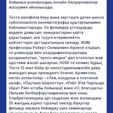
бойынша асинхрондық онлайн-бағдарламалар
жасаумен айналысады.
Теста өзінің білім беру және зерттеуге деген шексіз
сүйіспеншілігін кинематографқа құштарлығымен
байланыстырады. Ол фильмдер ұстаздарды
өздерін дамытып, көзқарастарын қайта
қарастырып, өсе түсуге итермелейтін
қабілеттерін арттыратынына сенімді. ЖЭМ
профессоры Роберт Селманмен бірлесе отырып,
ол романдар мен олардың кинонұсқалары
қолданылатын, “кросс-медиа” деп аталатын жаңа
әдістеме жасап шығарған. HGSE-ге келмес бұрын,
Теста 12 жыл бойы ірі киностудияның кәсіби даму
жөніндегі вице-президенті болған. Қызметінің
негізгі аспектілері - «Лев, колдунья и платяной
шкаф», «Паутина Шарлотты», «Рэй» (Рэй Чарльздің
«Брат Рэй» кітабы бойынша) және «О, благодать»
(Уильям Уилберфорстың хикаясы мен оның
Ұлыбританиядағы құл саудасын жою жолындағы
25 жылдық күресі туралы) секілді бірқатар
фильмді экранға бейімдеу үшін семинарлар