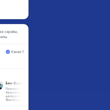
ка сарайы,
залы
Канал 1
Бен Фурман
Хорхе Родригеc
Психиатр, әлемдік тренер,
Design Thinking Group
Хельсинки институтының негізін
Испанияның негізін қалауш
қалаушылардың бірі,
және серіктесі, Design Thi
Финляндия
Center, Азия сарапшысы,
d.standarts бағдарламасы
оқытушысы, білім беру