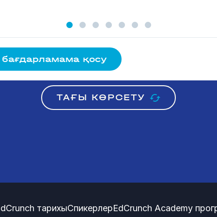
 бағдарламама қосу
ТАҒЫ КӨРСЕТУ
dCrunch тарихы
Спикерлер
EdCrunch Academy про