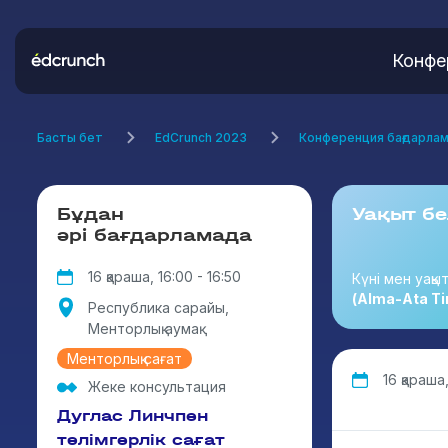
Конфе
Басты бет
EdCrunch 2023
Конференция бағдарла
Бұдан
Уақыт бе
әрі бағдарламада
16 қараша, 16:00 - 16:50
Күні мен уақы
(Alma-Ata Ti
Республика сарайы,
Менторлық аумақ
Менторлық сағат
16 қараша,
Жеке консультация
Дуглас Линчпен
тәлімгерлік сағат