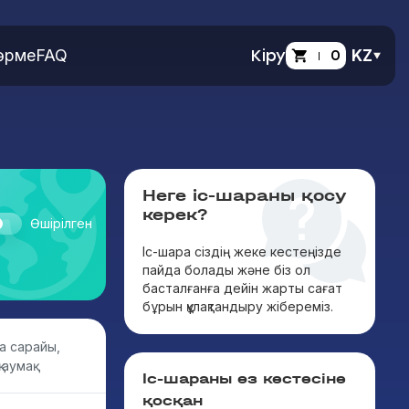
өрме
FAQ
Кіру
0
KZ
Неге іс-шараны қосу
керек?
Өшірілген
Іс-шара сіздің жеке кестеңізде
пайда болады және біз ол
басталғанға дейін жарты сағат
бұрын құлақтандыру жібереміз.
а сарайы,
аумақ
Іс-шараны өз кестесіне
қосқан