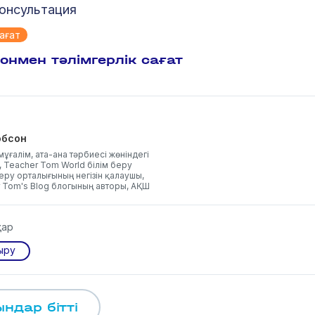
онсультация
ағат
онмен тәлімгерлік сағат
обсон
 мұғалім, ата-ана тәрбиесі жөніндегі
, Teacher Tom World білім беру
еру орталығының негізін қалаушы,
 Tom's Blog блогының авторы, АҚШ
тар
ыру
ндар бітті