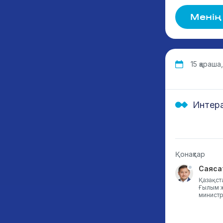
Менің
15 қараша,
Интера
Қонақтар
Камила Абдолда
Саяса
К.Әзірбаев атындағы №15 орта
Қазақст
мектеп, 7-сынып оқушысы , 12
Ғылым ж
жас, Қазақстан
министр