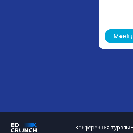
Менің
Конференция туралы
E