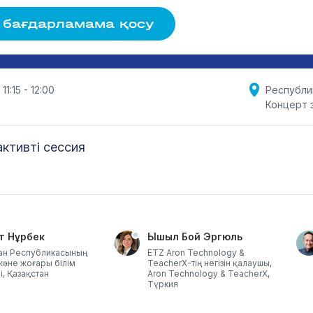
 бағдарламама қосу
 11:15 - 12:00
Республи
Концерт 
ктивті сессия
т Нұрбек
Ышыл Бой Эргюль
ан Республикасының
ETZ Aron Technology &
әне жоғары білім
TeacherX-тің негізін қалаушы,
і, Қазақстан
Aron Technology & TeacherX,
Түркия