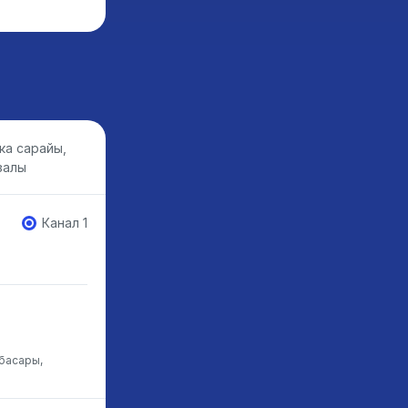
ка сарайы,
залы
Канал 1
нбасары,