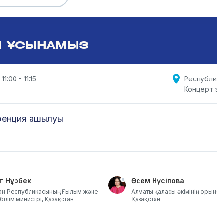
Ы ҰСЫНАМЫЗ
11:00 - 11:15
Республи
Концерт 
ренция ашылуы
т Нұрбек
Әсем Нүсіпова
ан Республикасының Ғылым және
Алматы қаласы әкімінің оры
білім министрі, Қазақстан
Қазақстан