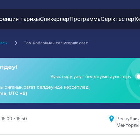
ренция тарихы
Спикерлер
Программа
Серіктестер
К
масы
Том Хобсонмен тәлімгерлік сағат
лдеуі
Ауыстыру уақыт белдеуіме ауыстыру
ты оқиғаның сағат белдеуінде көрсетіледі
me, UTC +6)
 15:00 - 15:50
Республик
Менторлық 