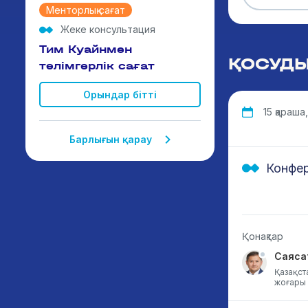
Менторлық сағат
Жеке консультация
Тим Куайнмен
ҚОСУД
тәлімгерлік сағат
Орындар бітті
15 қараша, 
Барлығын қарау
Конфе
Қонақтар
Саяса
Қазақст
жоғары 