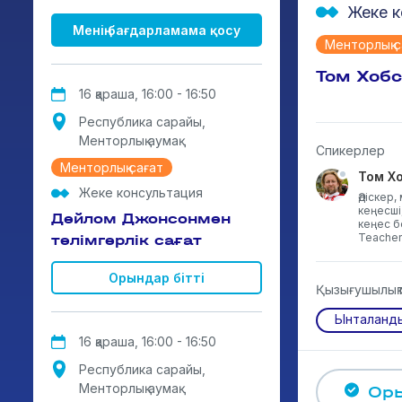
Жеке к
Менің бағдарламама қосу
Менторлық с
Том Хобс
16 қараша, 16:00 - 16:50
Республика сарайы,
Менторлық аумақ
Спикерлер
Менторлық сағат
Том Х
Жеке консультация
Әдіскер,
кеңесші
Дейлом Джонсонмен
кеңес б
Teacher
тәлімгерлік сағат
Орындар бітті
Қызығушылық
Ынталанд
16 қараша, 16:00 - 16:50
Республика сарайы,
Менторлық аумақ
Оры