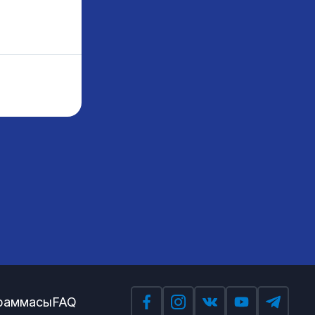
саласындағы сарапшы,
Испания
граммасы
FAQ