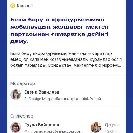
Канал 4
Білім беру инфрақұрылымын
жобалаудың жолдары: мектеп
партасынан ғимаратқа дейінгі
даму.
Білім беру инфрақұрылымы жай ғана ғимараттар
емес, ол қала мен қоғамның ең маңызды құрамдас бөлігі
болып табылады. Сондықтан, мектепте бір нәрсені...
Модератор
Елена Вавилова
EdDesign Mag жобасының жетекшісі, Ресей
Спикерлер
Туула Вяйсянен
Джулия Мак
Фин-орыс мектебінің директоры,
TSKP Studio-ның