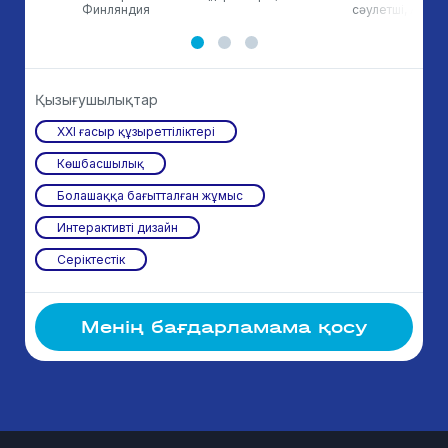
Финляндия
сәулетші, АҚШ
Қызығушылықтар
ХХІ ғасыр құзыреттіліктері
Көшбасшылық
Болашаққа бағытталған жұмыс
Интерактивті дизайн
Серіктестік
Менің бағдарламама қосу