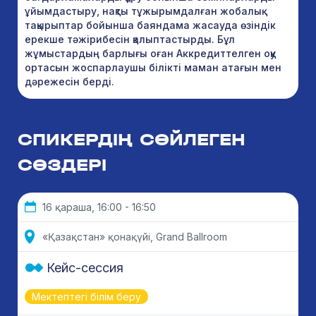
ұйымдастыру, нақты тұжырымдалған жобалық
тақырыптар бойынша баяндама жасауда өзіндік
ерекше тәжірибесін қалыптастырды. Бұл
жұмыстардың барлығы оған Аккредиттелген оқу
ортасын жоспарлаушы білікті маман атағын мен
дәрежесін берді.
СПИКЕРДІҢ СӨЙЛЕГЕН
СӨЗДЕРІ
16 қараша, 16:00 - 16:50
«Қазақстан» қонақүйі, Grand Ballroom
Кейс-сессия
Мектептегі білім беру