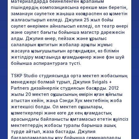
материалдарда бейнеленген қарапайым
пішіндердің композициясына ерекше мән беретін,
заманауи сәулетке жаңаша көзқараспен өз қызметін
жалғасытырып келеді. Джулия 25 жыл бойы
сәулет өнерімен айналысып келеді, ол театр өнері
және сәулет бағыты бойынша магистр дәрежесін
алды. Джулия өнер, пейзаж және құрылыс
салаларын қамтитын жобалар арқылы жұмыс
жасауға қызығушылығын артқандықтан, өз білімін
жетілдіру мақстаында қоғамдық өнер және фэн шуй
бойынша аспирантураға түсті.
TSKP Studio студиясында орта мектеп жобасының
менеджері болмай тұрып, Джулия Svigals +
Partners дизайнерлік студиясын басқарды. 2012
жылы 20 мектеп оқушысының өмірін қиған қайғылы
атыстан кейін, жаңа Сэнди Хук мектебінің жоба
жетекшісі болды. Ол мектеп оқушылары,
қызметкерлері және өзге де кең қоғамдастық
арасындағы байланысты қамтамасыз ететін қауіпсіз
мектептердің жобасы туралы барынша ашық
түрде айтып, жаза бастады. Джулия
бағдарламаларды құру бойынша семинарларды