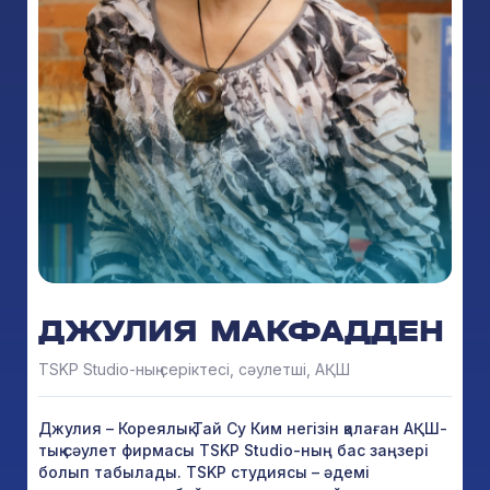
ДЖУЛИЯ МАКФАДДЕН
TSKP Studio-ның серіктесі, сәулетші, АҚШ
Джулия – Кореялық Тай Су Ким негізін қалаған АҚШ-
тық сәулет фирмасы TSKP Studio-ның бас заңзері
болып табылады. TSKP студиясы – әдемі