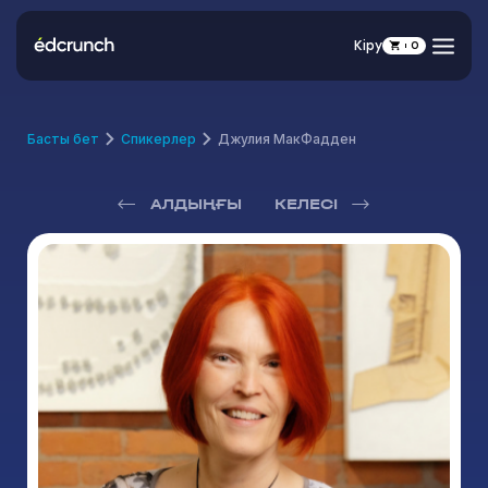
Кіру
0
Басты бет
Спикерлер
Джулия МакФадден
АЛДЫҢҒЫ
КЕЛЕСІ