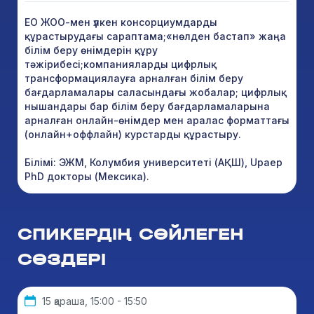
ЕО ЖОО-мен үлкен консорциумдарды
құрастырудағы сараптама;«нөлден бастап» жаңа
білім беру өнімдерін құру
тәжірибесі;компанияларды цифрлық
трансформациялауға арналған білім беру
бағдарламалары саласындағы жобалар; цифрлық
нышандары бар білім беру бағдарламаларына
арналған онлайн-өнімдер мен аралас форматтағы
(онлайн+оффлайн) курстарды құрастыру.
Білімі: ЭЖМ, Колумбия университеті (АҚШ), Upaep
PhD докторы (Мексика).
СПИКЕРДІҢ СӨЙЛЕГЕН
СӨЗДЕРІ
15 қараша, 15:00 - 15:50