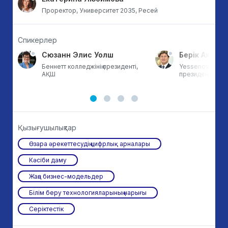
Проректор, Университет 2035, Ресей
Спикерлер
ок
Сюзанн Элис Уолш
Берік Ахмет
Беннетт колледжінің президенті,
Yessenov Univers
АҚШ
президенті, Қаз
Қызығушылықтар
Өзара әрекеттесудің цифрлық арналары
Кәсіби даму
Жаңа бизнес-модельдер
Білім беру технологияларының нарығы
Серіктестік