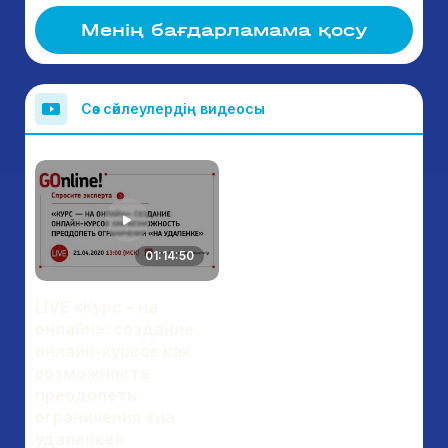
Менің бағдарламама қосу
Сөз сөйлеулердің видеосы
01:14:50
LIVE «Курс – на
онлайн»: создание
онлайн-курсов как
возможность
преодолеть
ограничения «на
удаленке»