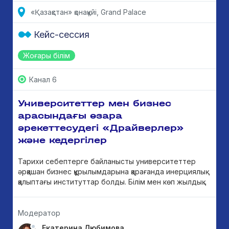
«Қазақстан» қонақүйі, Grand Palace
Кейс-сессия
Жоғары білім
Канал 6
Университеттер мен бизнес
арасындағы өзара
әрекеттесудегі «Драйверлер»
және кедергілер
Тарихи себептерге байланысты университеттер
әрқашан бизнес құрылымдарына қарағанда инерциялық
қалыптағы институттар болды. Білім мен көп жылдық...
Модератор
Екатерина Любимова