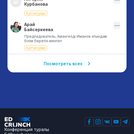
Курбанова
Қатысушы
Арай
Байсеркеева
Предпадователь, Амангелді Иманов атындағы
білім беретін мектеп
Қатысушы
Посмотреть всех
Конференция туралы