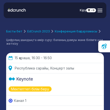
Кіру
0
Басты бет
EdCrunch 2023
Конференция бағдарламасы
Цифрлық шындықта өмір сүру: баланың дамуы және білімге қол
жеткізу
15 қараша, 16:30 - 16:50
Республика сарайы, Концерт залы
Keynote
Мектептегі білім беру
Канал 1