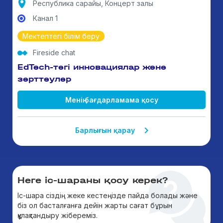
Республика сарайы, Концерт залы
Канал 1
Мектептегі білім беру
Fireside chat
EdTech-тегі инновациялар және
зерттеулер
Менің бағдарламама қосу
Барлығын қарау
Неге іс-шараны қосу керек?
Іс-шара сіздің жеке кестеңізде пайда болады және
біз ол басталғанға дейін жарты сағат бұрын
құлақтандыру жібереміз.