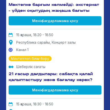
Мектепке барғым келмейді: экстернат
- үйден оқытудың жаңаша бағыты
Менің бағдарламама қосу
15 қараша, 18:20 - 18:50
Республика сарайы, Концерт залы
Канал 1
Мектептегі білім беру
Шеберлік сағаты
21 ғасыр дағдылары: сабақта қалай
қалыптастыру және бағалау керек?
Менің бағдарламама қосу
15 қараша, 18:30 - 18:50