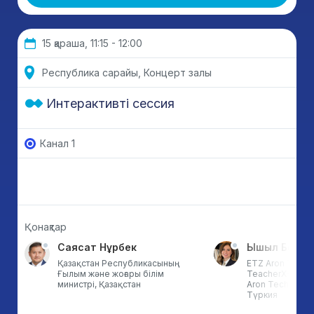
15 қараша, 11:15 - 12:00
Республика сарайы, Концерт залы
Интерактивті сессия
Канал 1
Қонақтар
Саясат Нұрбек
Ышыл Бой Э
Қазақстан Республикасының
ETZ Aron Techn
Ғылым және жоғары білім
TeacherX-тің не
министрі, Қазақстан
Aron Technolog
Түркия