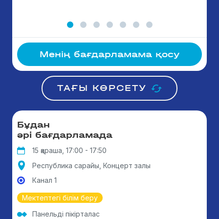
Менің бағдарламама қосу
ТАҒЫ КӨРСЕТУ
Бұдан
әрі бағдарламада
15 қараша, 17:00 - 17:50
Республика сарайы, Концерт залы
Канал 1
Мектептегі білім беру
Панельді пікірталас