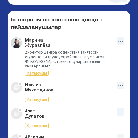
Іс-шараны өз кестесіне қосқан
пайдаланушылар
Марина
Журавлёва
директор Центра содействия занятости
студентов и трудоустройства выпускников,
ФГБОУ ВО "Иркутский государственный
университет"
Қатысушы
Ильгиз
Мухитдинов
Қатысушы
Азат
Дулатов
Қатысушы
Айгерим