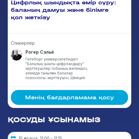
Цифрлық шындықта өмір сүру:
баланың дамуы және білімге
қол жеткізу
Спикерлер
Рогер Сэльё
Гетеборг университетіндегі
"Балалық шақты цифрландыру"
зерттеушілер тобының жетекшісі,
әлемде танылған балалар
психологы-зерттеушісі, Швеция
Менің бағдарламама қосу
ҚОСУДЫ ҰСЫНАМЫЗ
15 қараша, 11:00 - 11:15