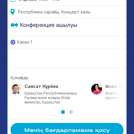
Республика сарайы, Концерт залы
Конференция ашылуы
Канал 1
Қонақтар
Саясат Нұрбек
Әсем Нүсіпо
Қазақстан Республикасының
Алматы қаласы ә
Ғылым және жоғары білім
орынбасары, Қа
министрі, Қазақстан
Менің бағдарламама қосу