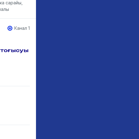
ка сарайы,
залы
Канал 1
 тоғысуы