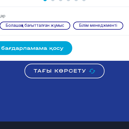
тар
Болашаққа бағытталған жұмыс
Білім менеджменті
 бағдарламама қосу
ТАҒЫ КӨРСЕТУ