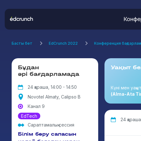
Конфе
Басты бет
EdCrunch 2022
Конференция бағдарла
Бұдан
Уақыт бе
әрі бағдарламада
24 қараша, 14:00 - 14:50
Күні мен уақы
(Alma-Ata Ti
Novotel Almaty, Calipso B
Канал 9
EdTech
24 қараша,
Сараптамалық сессия
Білім беру сапасын