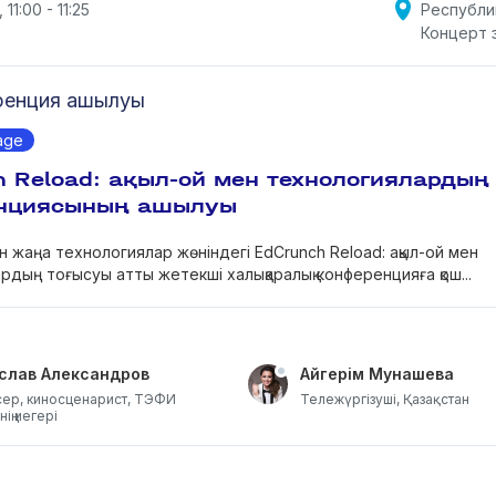
 11:00 - 11:25
Республи
Концерт 
ренция ашылуы
age
 Reload: ақыл-ой мен технологиялардың
нциясының ашылуы
н жаңа технологиялар жөніндегі EdCrunch Reload: ақыл-ой мен
рдың тоғысуы атты жетекші халықаралық конференцияға қош...
слав Александров
Айгерім Мунашева
ер, киносценарист, ТЭФИ
Тележүргізуші, Қазақстан
ің иегері