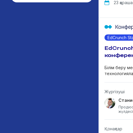
23 қараша,
Конфе
EdCrunch St
EdCrunch
конфере
Білім беру ме
технологияла
Жүргізуші
Стани
Продюс
жүлдесін
Қонақтар