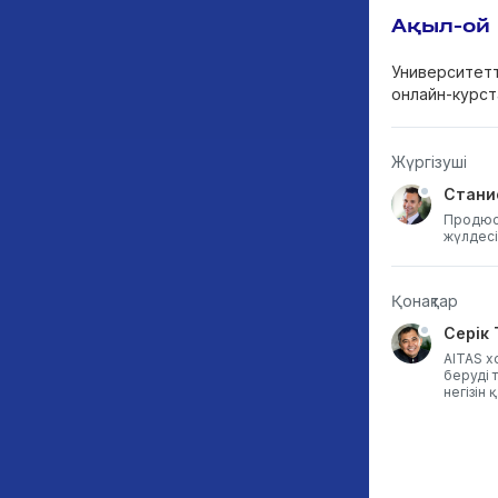
Ақыл-ой
Университетт
онлайн-курст
Жүргізуші
Стани
Продюс
жүлдесін
Қонақтар
Марьо Киллонен
Серік
Хельсинки қаласы Білім беру
AITAS х
бөлімінің Даму департаментінің
беруді 
жетекшісі, Финляндия
негізін