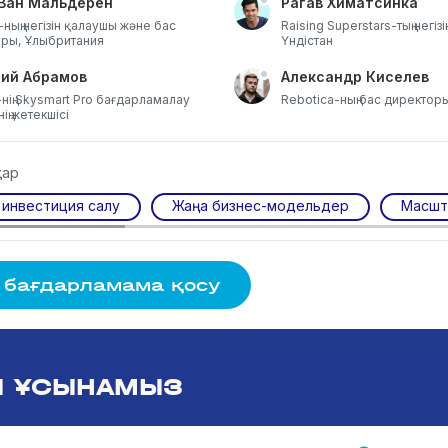
 Ван Мальдерен
Рагав Химатсинка
-ның негізін қалаушы және бас
Raising Superstars-тың негіз
ры, Ұлыбритания
Үндістан
ий Абрамов
Александр Киселев
нің Skysmart Pro бағдарламалау
Rebotica-ның бас директор
ің жетекшісі
тар
 инвестиция салу
Жаңа бизнес-модельдер
Масшта
 бағдарламама қосу
Ы ҰСЫНАМЫЗ