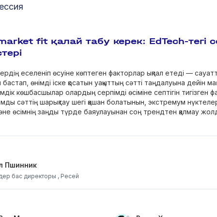
ессия
market fit қалай табу керек: EdTech-тегі с
стері
ердің еселеніп өсуіне көптеген факторлар ықпал етеді — сауат
бастап, өнімді іске қосатын уақыттың сәтті таңдалуына дейін м
мдік көшбасшылар олардың серпімді өсіміне септігін тигізген 
мды сәттің шарықтау шегі қашан болатынын, экстремум нүктелер
не өсімнің заңды түрде баяулауынан соң трендтен қалмау жо
л Пшинник
ер бас директоры , Ресей