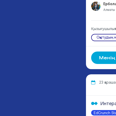
Ербол
Алматы 
Қызығушылық
Оқытудың 
Менің
23 қараша,
Интера
EdCrunch St