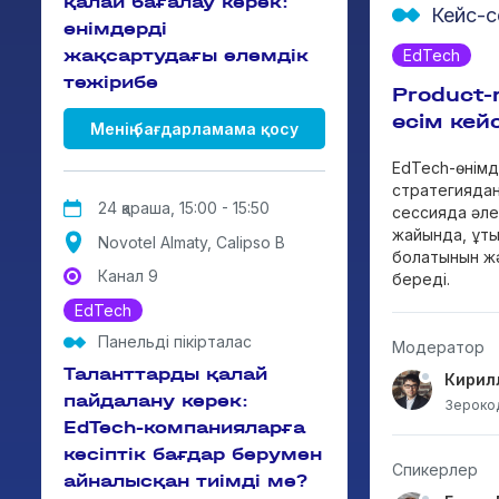
қалай бағалау керек:
Кейс-с
өнімдерді
жақсартудағы әлемдік
EdTech
тәжірибе
Product-
өсім кей
Менің бағдарламама қосу
EdTech-өнімд
стратегиядан 
24 қараша, 15:00 - 15:50
сессияда әле
жайында, ұты
Novotel Almaty, Calipso B
болатынын жә
Канал 9
береді.
EdTech
Панельді пікірталас
Модератор
Таланттарды қалай
Кирил
пайдалану керек:
Зерокод
EdTech-компанияларға
кәсіптік бағдар берумен
Спикерлер
айналысқан тиімді ме?