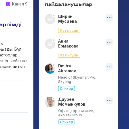
Канал 9
пайдаланушылар
Ширин
Мусаева
ерпімді
Қатысушы
Анна
ты
Ермакова
аңызды. Бұл
факторлар
Қатысушы
інен кейін не
Dmitry
лдарын айтып
Abramov
Head of Skysmart Pro,
Skyeng
Спикер
Даурен
Момынкулов
Офис цифровизации,
AkbulakGroup
Спикер