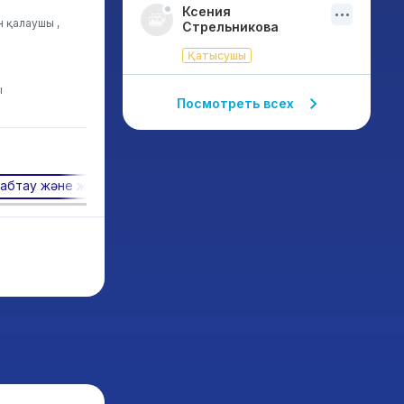
Ксения
ін қалаушы ,
Стрельникова
Қатысушы
ы
Посмотреть всех
бтау және жаһандық нарыққа шығу
Монетизациялау