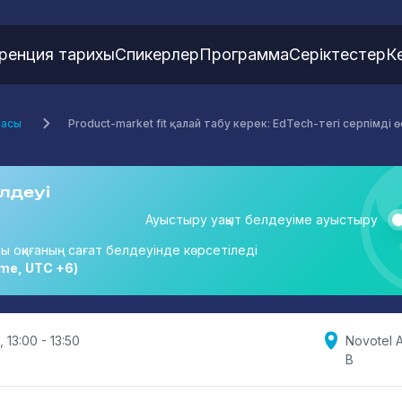
ренция тарихы
Спикерлер
Программа
Серіктестер
К
масы
Product-market fit қалай табу керек: EdTech-тегі серпімді 
лдеуі
Ауыстыру уақыт белдеуіме ауыстыру
ты оқиғаның сағат белдеуінде көрсетіледі
me, UTC +6)
 13:00 - 13:50
Novotel A
B