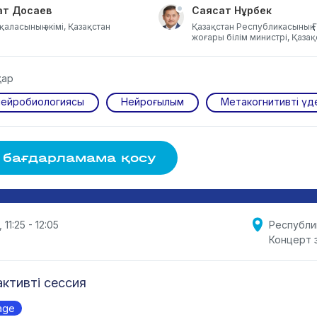
ат Досаев
Саясат Нұрбек
қаласының әкімі, Қазақстан
Қазақстан Республикасының 
жоғары білім министрі, Қазақ
тар
нейробиологиясы
Нейроғылым
Метакогнитивті үд
 бағдарламама қосу
 11:25 - 12:05
Республи
Концерт 
ктивті сессия
age