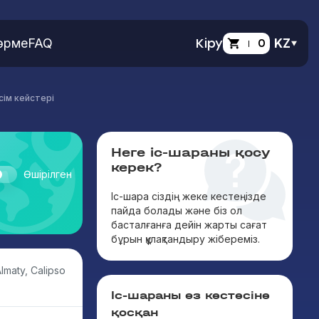
өрме
FAQ
Кіру
0
KZ
өсім кейстері
Неге іс-шараны қосу
керек?
Өшірілген
Іс-шара сіздің жеке кестеңізде
пайда болады және біз ол
басталғанға дейін жарты сағат
бұрын құлақтандыру жібереміз.
lmaty, Calipso
Іс-шараны өз кестесіне
қосқан