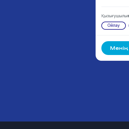
Қызығушылық
Ойлау
Менің