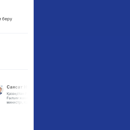
м беру
Саясат Нұрбек
Еркін Тәтішев
Қазақстан Республикасының
«Kusto Group»-тың Директ
Ғылым және жоғары білім
кеңесінің төрағасы, «High Te
министрі, Қазақстан
Academy» жекеменшік
инновациялық мектебінің нег
қалаушы, Қазақстан