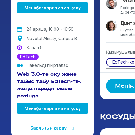
Готье
Менің бағдарламама қосу
Perlego
директо
Дмитр
24 қараша, 16:00 - 16:50
Skyeng-
мектебін
Novotel Almaty, Calipso B
Канал 9
Қызығушылық
EdTech
EdTech-ке
Панельді пікірталас
Web 3.0-те оқу және
табыс табу EdTech-тің
Менің
жаңа парадигмасы
ретінде
Менің бағдарламама қосу
ҚОСУД
Барлығын қарау