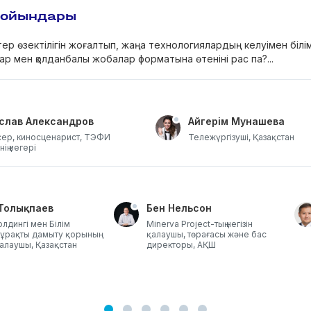
 ойындары
ер өзектілігін жоғалтып, жаңа технологиялардың келуімен білі
ар мен қолданбалы жобалар форматына өтеніні рас па?...
слав Александров
Айгерім Мунашева
ер, киносценарист, ТЭФИ
Тележүргізуші, Қазақстан
ің иегері
 Толықпаев
Бен Нельсон
олдингі мен Білім
Minerva Project-тың негізін
тұрақты дамыту қорының
қалаушы, төрағасы және бас
 қалаушы, Қазақстан
директоры, АҚШ