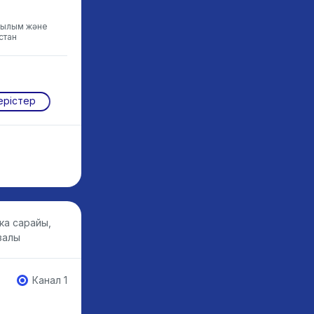
Ғылым және
стан
ерістер
ка сарайы,
залы
Канал 1