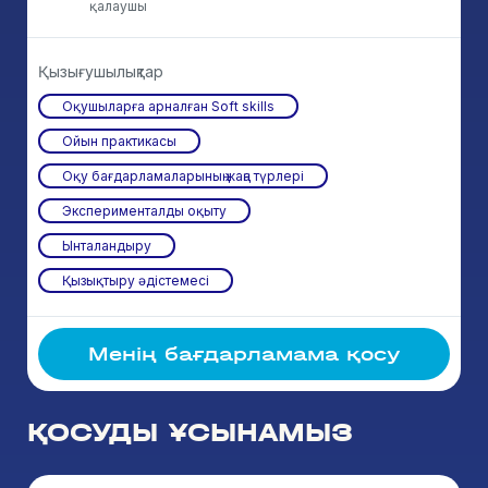
қалаушы
Қызығушылықтар
Оқушыларға арналған Soft skills
Ойын практикасы
Оқу бағдарламаларының жаңа түрлері
Эксперименталды оқыту
Ынталандыру
Қызықтыру әдістемесі
Менің бағдарламама қосу
ҚОСУДЫ ҰСЫНАМЫЗ