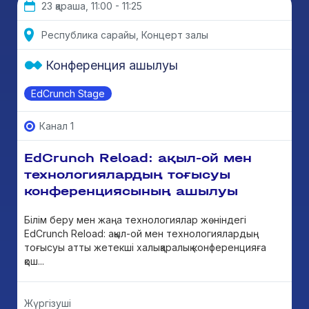
23 қараша, 11:00 - 11:25
Республика сарайы, Концерт залы
Конференция ашылуы
EdCrunch Stage
Канал 1
EdCrunch Reload: ақыл-ой мен
технологиялардың тоғысуы
конференциясының ашылуы
Білім беру мен жаңа технологиялар жөніндегі
EdCrunch Reload: ақыл-ой мен технологиялардың
тоғысуы атты жетекші халықаралық конференцияға
қош...
Жүргізуші