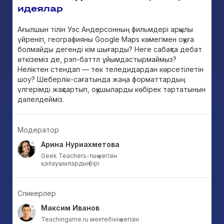
идеялар
Ағылшын тілін Уэс Андерсонның фильмдері арқылы
үйреніп, географияны Google Maps көмегімен оқуға
болмайды дегенді кім шығарды? Неге сабақта дебат
өткіземіз де, рэп-баттл ұйымдастырмаймыз?
Неліктен стендап — тек теледидардан көрсетілетін
шоу? Шеберлік-сағатында жаңа форматтардың
үлгерімді жақсартып, оқушыларды көбірек тартатынын
дәлелдейміз.
Модератор
Арина Нуриахметова
Geek Teachers-тың негізін
қалаушылардың бірі
Спикерлер
Максим Иванов
Teachingame.ru мектебінің негізін