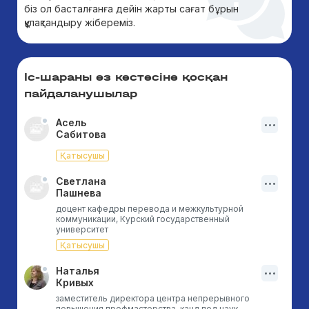
біз ол басталғанға дейін жарты сағат бұрын
құлақтандыру жібереміз.
Іс-шараны өз кестесіне қосқан
пайдаланушылар
Асель
Сабитова
Қатысушы
Светлана
Пашнева
доцент кафедры перевода и межкультурной
коммуникации, Курский государственный
университет
Қатысушы
Наталья
Кривых
заместитель директора центра непрерывного
повышения профмастерства, канд.пед.наук,