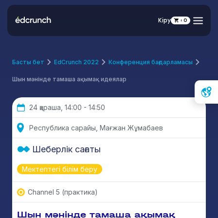
Кіру
0
Басты бет
EdCrunch 2022
Конференция бағдарламасы
Шын мәнінде тамаша ақымақ идеялар
24 қараша, 14:00 - 14:50
Республика сарайы, Мағжан Жұмабаев
Шеберлік сағаты
Мектептегі білім беру
Channel 5 (практика)
Шын мәнінде тамаша ақымақ