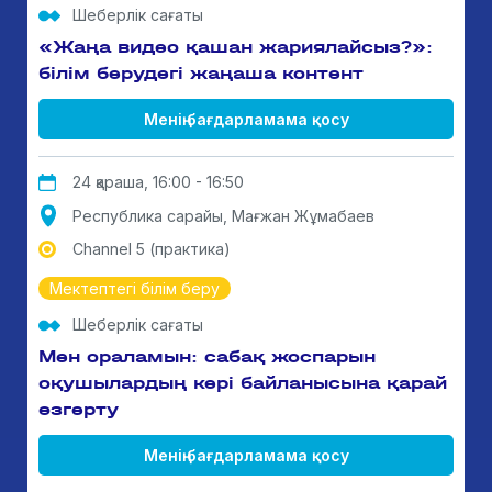
Шеберлік сағаты
«Жаңа видео қашан жариялайсыз?»:
білім берудегі жаңаша контент
Менің бағдарламама қосу
24 қараша, 16:00 - 16:50
Республика сарайы, Мағжан Жұмабаев
Channel 5 (практика)
Мектептегі білім беру
Шеберлік сағаты
Мен ораламын: сабақ жоспарын
оқушылардың кері байланысына қарай
өзгерту
Менің бағдарламама қосу