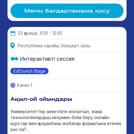
Менің бағдарламама қосу
23 қараша, 11:25 - 12:05
Республика сарайы, Концерт залы
Интерактивті сессия
EdCrunch Stage
Канал 1
Ақыл-ой ойындары
Университеттер өзектілігін жоғалтып, жаңа
технологиялардың келуімен білім беру онлайн-
курстар мен қолданбалы жобалар форматына өтеніні
рас па?...