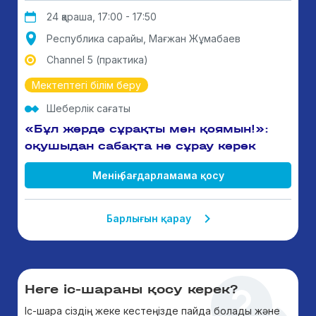
24 қараша, 17:00 - 17:50
Республика сарайы, Мағжан Жұмабаев
Channel 5 (практика)
Мектептегі білім беру
Шеберлік сағаты
«Бұл жерде сұрақты мен қоямын!»:
оқушыдан сабақта не сұрау керек
Менің бағдарламама қосу
Барлығын қарау
Неге іс-шараны қосу керек?
Іс-шара сіздің жеке кестеңізде пайда болады және