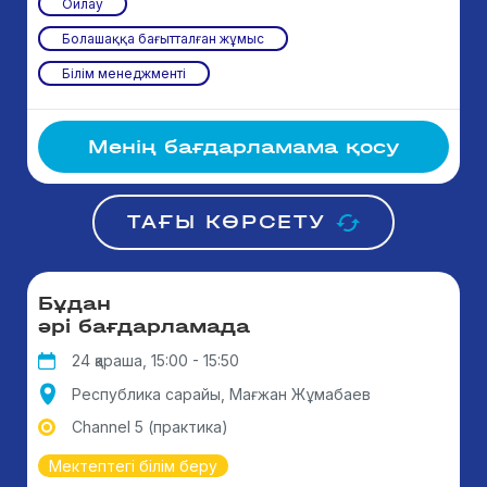
Ойлау
Болашаққа бағытталған жұмыс
Білім менеджменті
Менің бағдарламама қосу
ТАҒЫ КӨРСЕТУ
Бұдан
әрі бағдарламада
24 қараша, 15:00 - 15:50
Республика сарайы, Мағжан Жұмабаев
Channel 5 (практика)
Мектептегі білім беру