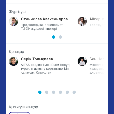
Жүргізуші
а
Станислав Александров
Айгерім Мун
тан
Продюсер, киносценарист,
Тележүргізуші, 
ТЭФИ жүлдесінің иегері
Қонақтар
Серік Толықпаев
Бен Нельсон
AITAS холдингі мен Білім беруді
Minerva Project-
тұрақты дамыту қорының негізін
қалаушы, төрағ
қалаушы, Қазақстан
директоры, АҚ
Қызығушылықтар