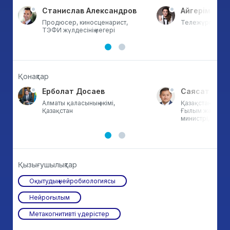
а
Станислав Александров
Айгерім Мун
тан
Продюсер, киносценарист,
Тележүргізуші, 
ТЭФИ жүлдесінің иегері
Қонақтар
Ерболат Досаев
Саясат Нұрб
Алматы қаласының әкімі,
Қазақстан Респ
Қазақстан
Ғылым және жоғ
министрі, Қазақ
Қызығушылықтар
Оқытудың нейробиологиясы
Нейроғылым
Метакогнитивті үдерістер