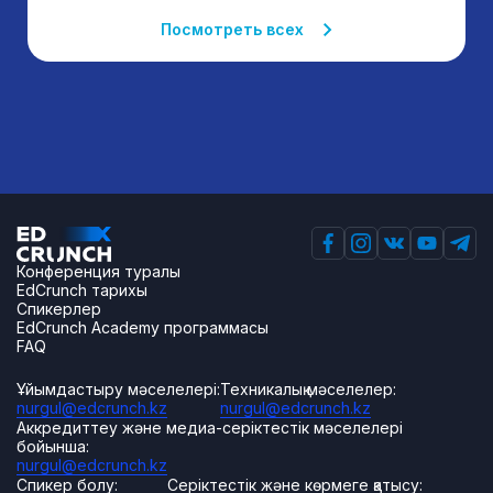
Посмотреть всех
Конференция туралы
EdCrunch тарихы
Спикерлер
EdCrunch Academy программасы
FAQ
Ұйымдастыру мәселелері:
Техникалық мәселелер:
nurgul@edcrunch.kz
nurgul@edcrunch.kz
Аккредиттеу және медиа-серіктестік мәселелері
бойынша:
nurgul@edcrunch.kz
Спикер болу:
Серіктестік және көрмеге қатысу: