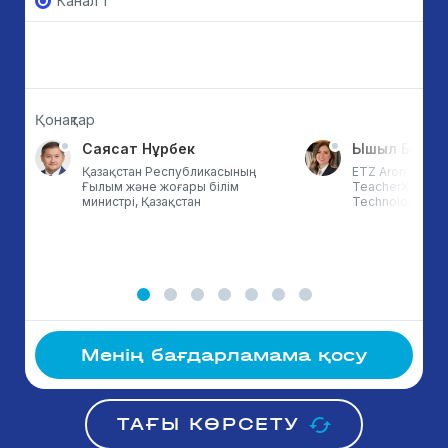
Канал 1
Қонақтар
Саясат Нұрбек
Ышыл Бой Э
Қазақстан Республикасының
ETZ Aron Techn
Ғылым және жоғары білім
TeacherX-тің нег
министрі, Қазақстан
Technology & T
Менің бағдарламама қосу
ТАҒЫ КӨРСЕТУ