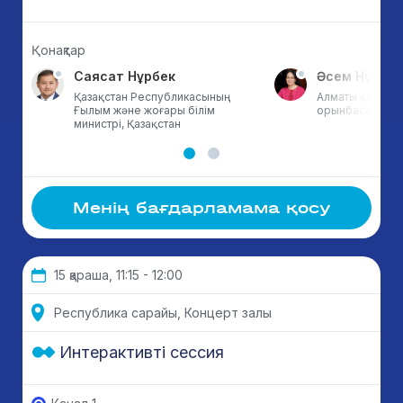
Қонақтар
Саясат Нұрбек
Әсем Нүсіпо
Қазақстан Республикасының
Алматы қаласы ә
Ғылым және жоғары білім
орынбасары, Қа
министрі, Қазақстан
Менің бағдарламама қосу
15 қараша, 11:15 - 12:00
Республика сарайы, Концерт залы
Интерактивті сессия