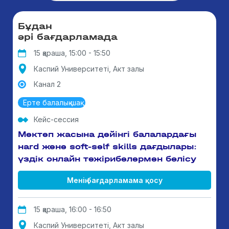
Бұдан
әрі бағдарламада
15 қараша, 15:00 - 15:50
Каспий Университеті, Акт залы
Канал 2
Ерте балалық шақ
Кейс-сессия
Мектеп жасына дейінгі балалардағы
нard және soft-self skills дағдылары:
үздік онлайн тәжірибелермен бөлісу
Менің бағдарламама қосу
15 қараша, 16:00 - 16:50
Каспий Университеті, Акт залы