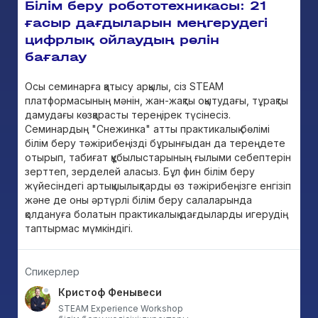
Білім беру робототехникасы: 21
ғасыр дағдыларын меңгерудегі
цифрлық ойлаудың рөлін
бағалау
Осы семинарға қатысу арқылы, сіз STEAM
платформасының мәнін, жан-жақты оқытудағы, тұрақты
дамудағы көзқарасты тереңірек түсінесіз.
Семинардың "Снежинка" атты практикалық бөлімі
білім беру тәжірибеңізді бұрынғыдан да тереңдете
отырып, табиғат құбылыстарының ғылыми себептерін
зерттеп, зерделей аласыз. Бұл фин білім беру
жүйесіндегі артықшылықтарды өз тәжірибеңізге енгізіп
және де оны әртүрлі білім беру салаларында
қолдануға болатын практикалық дағдыларды игерудің
таптырмас мүмкіндігі.
Спикерлер
Кристоф Фенывеси
STEAM Experience Workshop