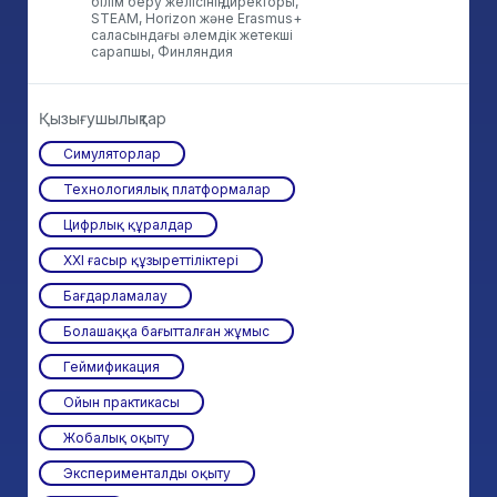
білім беру желісінің директоры,
STEAM, Horizon және Erasmus+
саласындағы әлемдік жетекші
сарапшы, Финляндия
Қызығушылықтар
Симуляторлар
Технологиялық платформалар
Цифрлық құралдар
ХХІ ғасыр құзыреттіліктері
Бағдарламалау
Болашаққа бағытталған жұмыс
Геймификация
Ойын практикасы
Жобалық оқыту
Эксперименталды оқыту