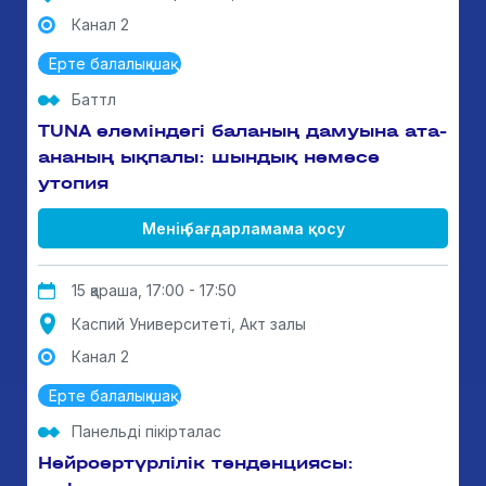
Канал 2
Ерте балалық шақ
Баттл
TUNA әлеміндегі баланың дамуына ата-
ананың ықпалы: шындық немесе
утопия
Менің бағдарламама қосу
15 қараша, 17:00 - 17:50
Каспий Университеті, Акт залы
Канал 2
Ерте балалық шақ
Панельді пікірталас
Нейроәртүрлілік тенденциясы: