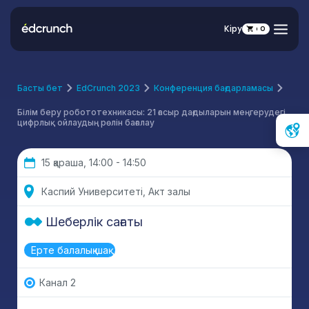
Кіру
0
Басты бет
EdCrunch 2023
Конференция бағдарламасы
Білім беру робототехникасы: 21 ғасыр дағдыларын меңгерудегі
цифрлық ойлаудың рөлін бағалау
15 қараша, 14:00 - 14:50
Каспий Университеті, Акт залы
Шеберлік сағаты
Ерте балалық шақ
Канал 2