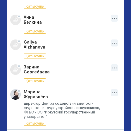
Қатысушы
Анна
Белкина
Қатысушы
Galiya
Alzhanova
Қатысушы
Зарина
Сергебаева
Қатысушы
Марина
Журавлёва
директор Центра содействия занятости
студентов и трудоустройства выпускников,
ФГБОУ ВО "Иркутский государственный
университет"
Қатысушы