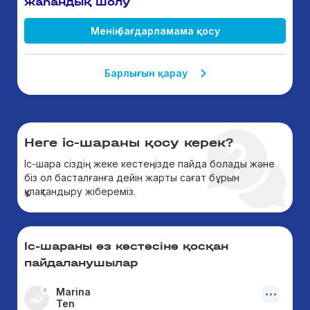
жаһандық шолу
Менің бағдарламама қосу
Барлығын қарау
Неге іс-шараны қосу керек?
Іс-шара сіздің жеке кестеңізде пайда болады және
біз ол басталғанға дейін жарты сағат бұрын
құлақтандыру жібереміз.
Іс-шараны өз кестесіне қосқан
пайдаланушылар
Marina
Ten