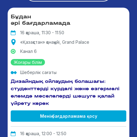
Бұдан
әрі бағдарламада
16 қараша, 11:30 - 11:50
«Қазақстан» қонақүйі, Grand Palace
Канал 6
Жоғары білім
Шеберлік сағаты
Дизайндық ойлаудың болашағы:
студенттерді күрделі және өзгермелі
әлемде мәселелерді шешуге қалай
үйрету керек
Менің бағдарламама қосу
16 қараша, 12:00 - 12:50