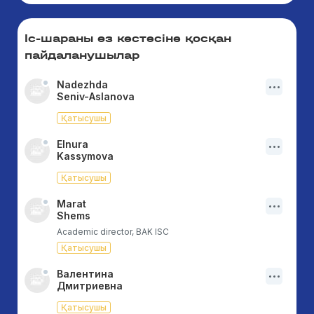
Іс-шараны өз кестесіне қосқан
пайдаланушылар
Nadezhda
Seniv-Aslanova
Қатысушы
Elnura
Kassymova
Қатысушы
Marat
Shems
Academic director, BAK ISC
Қатысушы
Валентина
Дмитриевна
Қатысушы