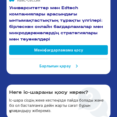
Кейс-сессия
Университеттер мен Edtech
компаниялары арасындағы
ынтымақтастықтың тұрақты үлгілері:
бірлескен онлайн бағдарламалар мен
микродәрежелердің стратегиялары
мен тәуекелдері
Менің бағдарламама қосу
Барлығын қарау
Неге іс-шараны қосу керек?
Іс-шара сіздің жеке кестеңізде пайда болады және
біз ол басталғанға дейін жарты сағат бұрын
құлақтандыру жібереміз.