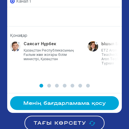
Канал 1
Қонақтар
Саясат Нұрбек
Ышыл Бой Э
Қазақстан Республикасының
ETZ Aron Techn
Ғылым және жоғары білім
TeacherX-тің не
министрі, Қазақстан
Aron Technolog
Түркия
Менің бағдарламама қосу
ТАҒЫ КӨРСЕТУ