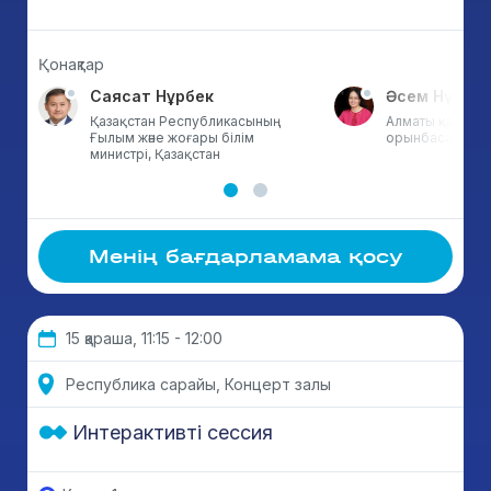
Қонақтар
Саясат Нұрбек
Әсем Нүсіпо
Қазақстан Республикасының
Алматы қаласы ә
Ғылым және жоғары білім
орынбасары, Қа
министрі, Қазақстан
Менің бағдарламама қосу
15 қараша, 11:15 - 12:00
Республика сарайы, Концерт залы
Интерактивті сессия