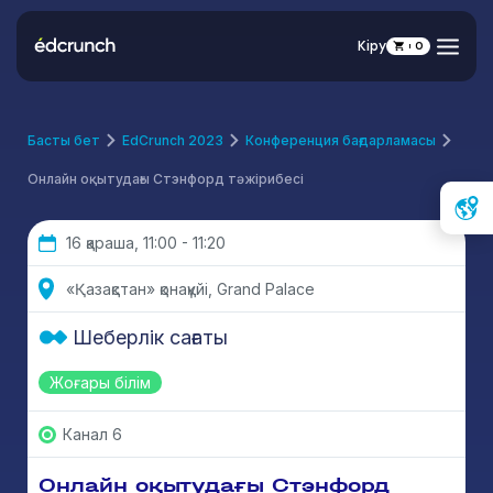
Кіру
0
Басты бет
EdCrunch 2023
Конференция бағдарламасы
Онлайн оқытудағы Стэнфорд тәжірибесі
16 қараша, 11:00 - 11:20
«Қазақстан» қонақүйі, Grand Palace
Шеберлік сағаты
Жоғары білім
Канал 6
Онлайн оқытудағы Стэнфорд