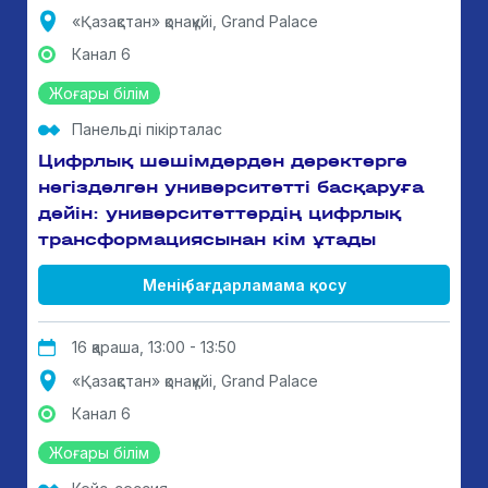
«Қазақстан» қонақүйі, Grand Palace
Канал 6
Жоғары білім
Панельді пікірталас
Цифрлық шешімдерден деректерге
негізделген университетті басқаруға
дейін: университеттердің цифрлық
трансформациясынан кім ұтады
Менің бағдарламама қосу
16 қараша, 13:00 - 13:50
«Қазақстан» қонақүйі, Grand Palace
Канал 6
Жоғары білім