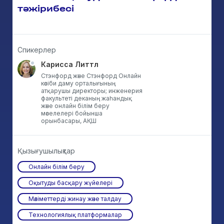
тәжірибесі
Спикерлер
Карисса Литтл
Стэнфорд және Стэнфорд Онлайн
кәсіби даму орталығының
атқарушы директоры; инженерия
факультеті деканың жаһандық
және онлайн білім беру
мәселелері бойынша
орынбасары, АҚШ
Қызығушылықтар
Онлайн білім беру
Оқытуды басқару жүйелері
Мәліметтерді жинау және талдау
Технологиялық платформалар