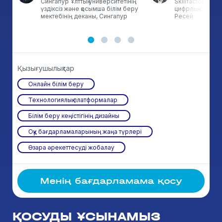
Сингапур Ұлттық университетінің
Skillfactory он
у
үздіксіз және қосымша білім беру
цифрлық сервис
мектебінің деканы, Сингапур
Ресей
Қызығушылықтар
Онлайн білім беру
Технологиялық платформалар
Білім беру кеңістігінің дизайны
Оқу бағдарламаларының жаңа түрлері
Өзара әрекеттесуді жобалау
Менің бағдарламама қосу
ҚОСУДЫ ҰСЫНАМЫЗ