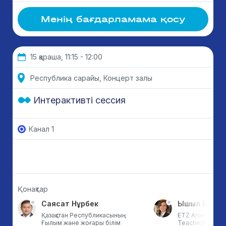
Менің бағдарламама қосу
15 қараша, 11:15 - 12:00
Республика сарайы, Концерт залы
Интерактивті сессия
Канал 1
Қонақтар
Саясат Нұрбек
Ышыл Бой Э
Қазақстан Республикасының
ETZ Aron Techn
Ғылым және жоғары білім
TeacherX-тің нег