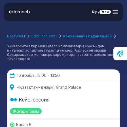
Кіру
0
Басты бет
EdCrunch 2023
Конференция бағдарламасы
Университеттер мен Edtech компаниялары арасындағы
ынтымақтастықтың тұрақты үлгілері: бірлескен онлайн
бағдарламалар мен микродәрежелердің стратегиялары мен
тәуекелдері
16 қараша, 13:00 - 13:50
«Қазақстан» қонақүйі, Grand Palace
Кейс-сессия
Жоғары білім
Канал 6