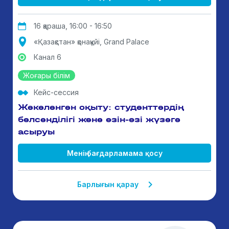
16 қараша, 16:00 - 16:50
«Қазақстан» қонақүйі, Grand Palace
Канал 6
Жоғары білім
Кейс-сессия
Жекеленген оқыту: студенттердің
белсенділігі және өзін-өзі жүзеге
асыруы
Менің бағдарламама қосу
Барлығын қарау