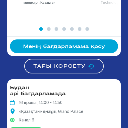
министрі, Қазақстан
Technology & T
Менің бағдарламама қосу
ТАҒЫ КӨРСЕТУ
Бұдан
әрі бағдарламада
16 қараша, 14:00 - 14:50
«Қазақстан» қонақүйі, Grand Palace
Канал 6