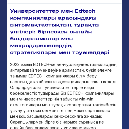
Университеттер мен Edtech
компаниялары арасындағы
ынтымақтастықтың тұрақты
үлгілері: бірлескен онлайн
бағдарламалар мен
микродәрежелердің
стратегиялары мен тәуекелдері
2023 жылы EDTECH-ке венчурлық инвестициялардың
айтарлықтай төмендеуіне қарамастан, бүкіл әлемге
танымал EDTECH компаниялары білім беру
нарығында көшбасшылық позицияларын сақтап келеді.
Олар қарқын алып, университеттерге нақты
бәсекелестік тудырады. Біз EDTECH компаниялары
мен университеттерінің табысты win-win
стратегиялары мен тұрақты кооперация тәжірибесін
ұсыну үшін осы сегменттегі ең жақсы сарапшылар
мен көшбасшыларды кейс-сессияға жинадық.
Сарапшылармен бірге біз нарықта сұранысқа ие
онлайн бағдарламаларды құру және микро