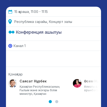
15 қараша, 11:00 - 11:15
Республика сарайы, Концерт залы
Конференция ашылуы
Канал 1
Қонақтар
Саясат Нұрбек
Әсем Нүсіпо
Қазақстан Республикасының
Алматы қаласы ә
Ғылым және жоғары білім
орынбасары, Қа
министрі, Қазақстан