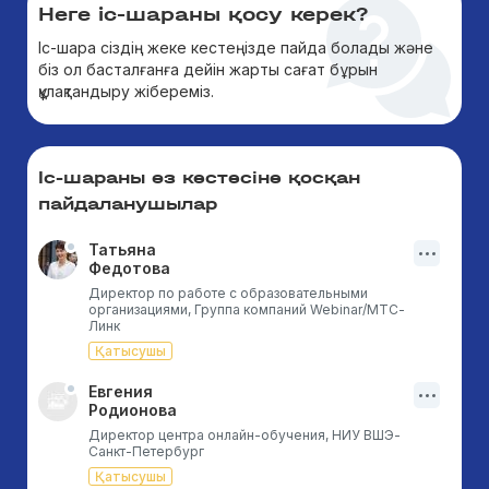
Неге іс-шараны қосу керек?
Іс-шара сіздің жеке кестеңізде пайда болады және
біз ол басталғанға дейін жарты сағат бұрын
құлақтандыру жібереміз.
Іс-шараны өз кестесіне қосқан
пайдаланушылар
Татьяна
Федотова
Директор по работе с образовательными
организациями, Группа компаний Webinar/МТС-
Линк
Қатысушы
Евгения
Родионова
Директор центра онлайн-обучения, НИУ ВШЭ-
Санкт-Петербург
Қатысушы