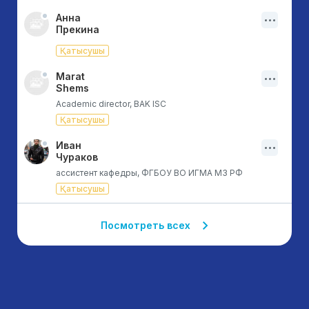
Анна
Прекина
Қатысушы
Marat
Shems
Academic director, BAK ISC
Қатысушы
Иван
Чураков
ассистент кафедры, ФГБОУ ВО ИГМА МЗ РФ
Қатысушы
Посмотреть всех