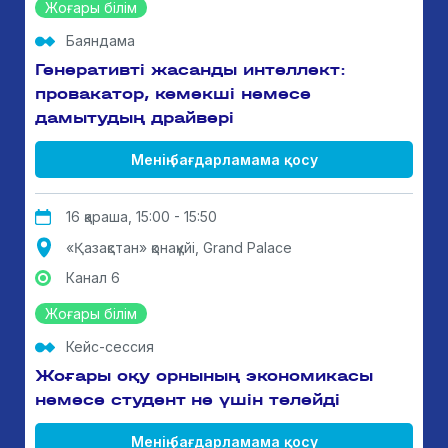
Жоғары білім
Баяндама
Генеративті жасанды интеллект:
провакатор, көмекші немесе
дамытудың драйвері
Менің бағдарламама қосу
16 қараша, 15:00 - 15:50
«Қазақстан» қонақүйі, Grand Palace
Канал 6
Жоғары білім
Кейс-сессия
Жоғары оқу орнының экономикасы
немесе студент не үшін төлейді
Менің бағдарламама қосу