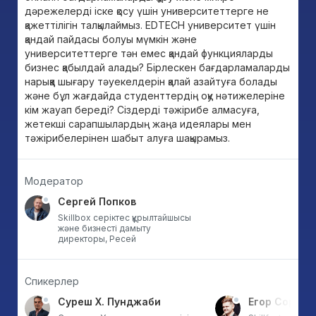
дәрежелерді іске қосу үшін университеттерге не
қажеттілігін талқылаймыз. EDTECH университет үшін
қандай пайдасы болуы мүмкін және
университеттерге тән емес қандай функцияларды
бизнес қабылдай алады? Бірлескен бағдарламаларды
нарыққа шығару тәуекелдерін қалай азайтуға болады
және бұл жағдайда студенттердің оқу нәтижелеріне
кім жауап береді? Сіздерді тәжірибе алмасуға,
жетекші сарапшылардың жаңа идеялары мен
тәжірибелерінен шабыт алуға шақырамыз.
Модератор
Сергей Попков
Skillbox серіктес құрылтайшысы
және бизнесті дамыту
директоры, Ресей
Спикерлер
Суреш Х. Пунджаби
Егор Сороки