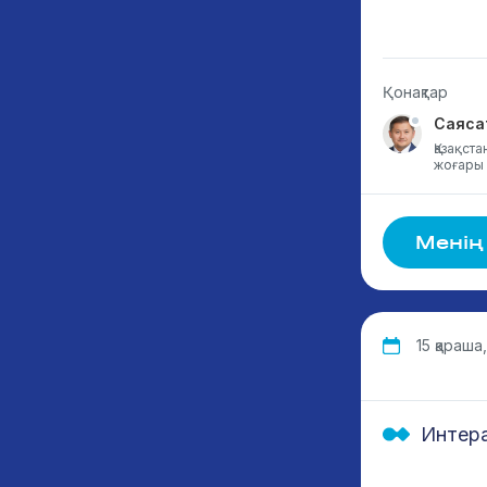
Қонақтар
Саяса
Қазақст
жоғары б
Менің
15 қараша,
Интера