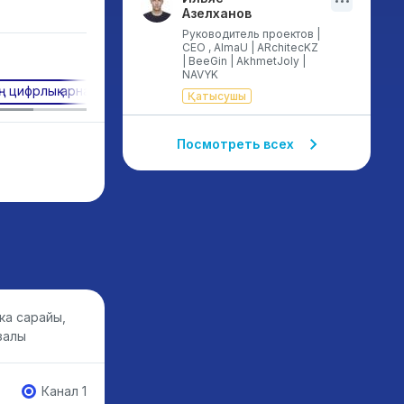
Азелханов
Руководитель проектов |
CEO , AlmaU | ARchitecKZ
| BeeGin | AkhmetJoly |
NAVYK
ң цифрлық арналары
Қатысушы
Посмотреть всех
ка сарайы,
залы
Канал 1