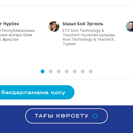
т Нұрбек
Ышыл Бой Эргюль
ан Республикасының
ETZ Aron Technology &
әне жоғары білім
TeacherX-тің негізін қалаушы,
, Қазақстан
Aron Technology & TeacherX,
Түркия
 бағдарламама қосу
ТАҒЫ КӨРСЕТУ