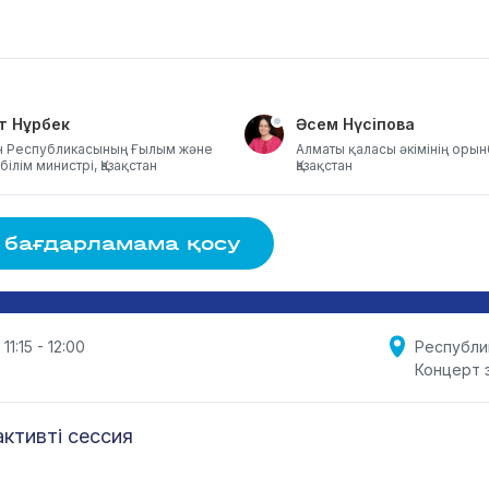
т Нұрбек
Әсем Нүсіпова
ан Республикасының Ғылым және
Алматы қаласы әкімінің оры
ілім министрі, Қазақстан
Қазақстан
 бағдарламама қосу
 11:15 - 12:00
Республи
Концерт 
ктивті сессия