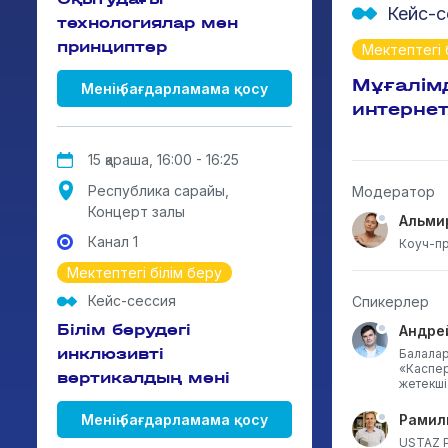
Кейс-с
технологиялар мен
принциптер
Мектептегі 
Мұғалім
Менің бағдарламама қосу
интернетт
15 қараша, 16:00 - 16:25
Республика сарайы,
Модератор
Концерт залы
Альми
Канал 1
Коуч-пр
Мектептегі білім беру
Кейс-сессия
Спикерлер
Білім берудегі
Андре
инклюзивті
Балалар
«Каспер
вертикалдың мәні
жетекші
Менің бағдарламама қосу
Рамил
USTAZ P