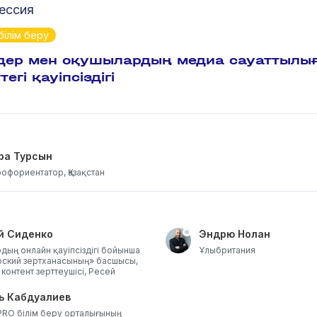
ессия
білім беру
дер мен оқушылардың медиа сауаттылы
егі қауіпсіздігі
ра Турсын
офориентатор, Қазақстан
й Сиденко
Эндрю Нолан
дың онлайн қауіпсіздігі бойынша
Ұлыбритания
ский зертханасының» басшысы,
 контент зерттеушісі, Ресей
ь Кабдуалиев
RO білім беру орталығының