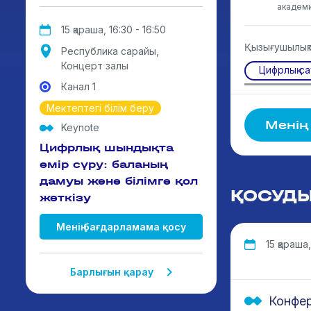
академи
15 қараша, 16:30 - 16:50
Қызығушылық
Республика сарайы,
Концерт залы
Цифрлық са
Канал 1
Мектептегі білім беру
Менің
Keynote
Цифрлық шындықта
өмір сүру: баланың
дамуы және білімге қол
ҚОСУД
жеткізу
Менің бағдарламама қосу
15 қараша, 
Барлығын қарау
Конфе