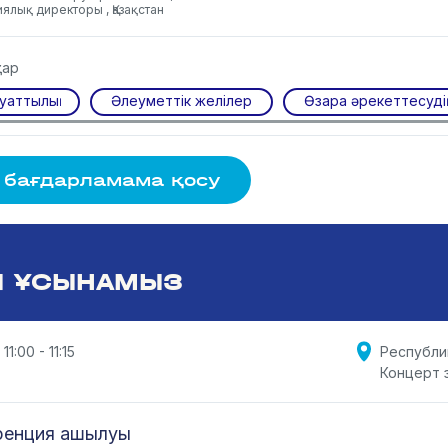
ялық директоры , Қазақстан
тар
уаттылық
Әлеуметтік желілер
Өзара әрекеттесуді
 бағдарламама қосу
Ы ҰСЫНАМЫЗ
11:00 - 11:15
Республи
Концерт 
ренция ашылуы