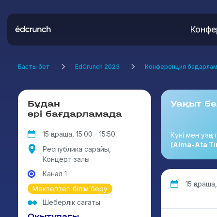
Конфе
Басты бет
EdCrunch 2023
Конференция бағдарла
Бұдан
Уақыт бе
әрі бағдарламада
15 қараша, 15:00 - 15:50
Күні мен уақы
(Alma-Ata Ti
Республика сарайы,
Концерт залы
Канал 1
15 қараша,
Мектептегі білім беру
Шеберлік сағаты
Оқытудағы