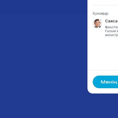
Қонақтар
Камила Абдолда
Саяса
К.Әзірбаев атындағы №15 орта
Қазақст
мектеп, 7-сынып оқушысы , 12
Ғылым ж
жас, Қазақстан
министрі
Менің