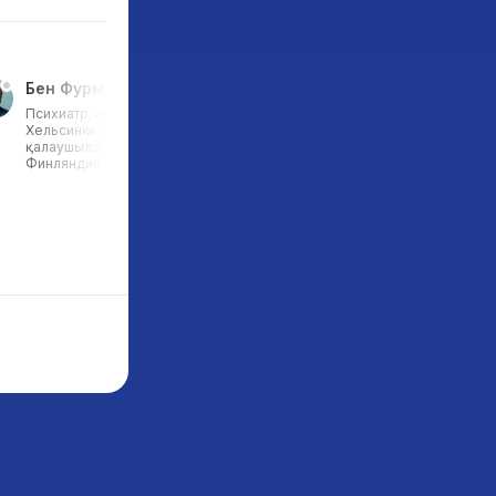
Бен Фурман
Хорхе Родригеc
Психиатр, әлемдік тренер,
Design Thinking Group
Хельсинки институтының негізін
Испанияның негізін қалауш
қалаушылардың бірі,
және серіктесі, Design Thi
Финляндия
Center, Азия сарапшысы,
d.standarts бағдарламасы
оқытушысы, білім беру
саласындағы сарапшы,
Испания