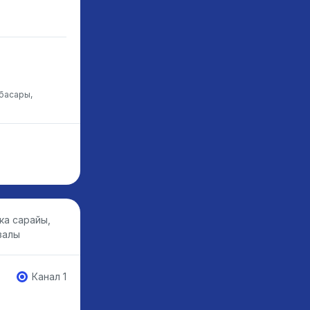
нбасары,
ка сарайы,
залы
Канал 1