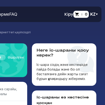
өрме
FAQ
Кіру
0
KZ
неттегі қауіпсіздігі
Неге іс-шараны қосу
керек?
Өшірілген
Іс-шара сіздің жеке кестеңізде
пайда болады және біз ол
басталғанға дейін жарты сағат
бұрын құлақтандыру жібереміз.
ка сарайы,
залы
Іс-шараны өз кестесіне
қосқан