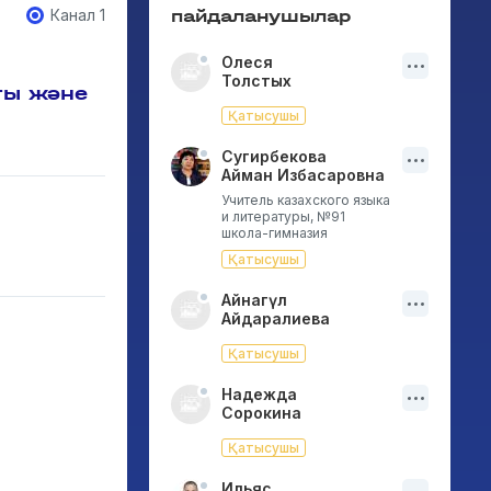
Канал 1
пайдаланушылар
Олеся
Толстых
ғы және
Қатысушы
Сугирбекова
Айман Избасаровна
Учитель казахского языка
и литературы, №91
школа-гимназия
Қатысушы
Айнагүл
Айдаралиева
Қатысушы
Надежда
Сорокина
Қатысушы
Ильяс