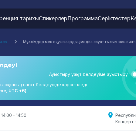
ренция тарихы
Спикерлер
Программа
Серіктестер
К
масы
Мұғалімдер мен оқушылардың медиа сауаттылығы және интер
лдеуі
Ауыстыру уақыт белдеуіме ауыстыру
ты оқиғаның сағат белдеуінде көрсетіледі
me, UTC +6)
 14:00 - 14:50
Республи
Концерт 